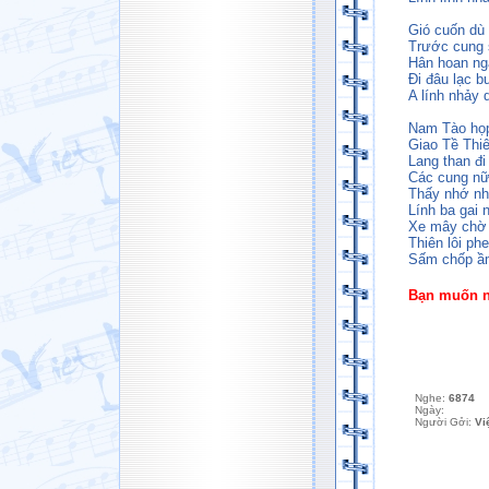
Gió cuốn dù 
Trước cung 
Hân hoan ngà
Ði đâu lạc b
A lính nhảy d
Nam Tào họp
Giao Tề Thiê
Lang than đi
Các cung nữ
Thấy nhớ nh
Lính ba gai 
Xe mây chờ 
Thiên lôi phe
Sấm chốp ầm
Bạn muốn ng
Nghe:
6874
Ngày:
Người Gởi:
Vi