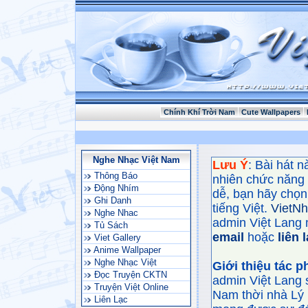
Chính Khí Trời Nam
Cute Wallpapers
Nghe Nhạc Việt Nam
Lưu Ý
: Bài hát 
Thông Báo
nhiên chức năng
Động Nhím
dễ, bạn hãy chọn 
Ghi Danh
tiếng Việt.
VietN
Nghe Nhac
admin Việt Lang 
Tủ Sách
email
hoặc
liên 
Viet Gallery
Anime Wallpaper
Nghe Nhạc Việt
Giới thiệu tác 
Đọc Truyện CKTN
admin Việt Lang 
Truyện Việt Online
Nam thời nhà Lý 
Liên Lạc