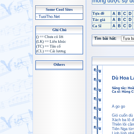
mong được sự đón
Some Cool Sites
Tựa đề
A
B
C
D
- TuoiTho.Net
Tác giả
A
B
C
D
Ca Sĩ
A
B
C
D
Ghi Chú
() == Chưa có lời
Tìm bài hát:
(LK) == Liên khúc
(TC) == Tân cổ
(CL) == Cải lương
Others
Dù Hoa L
Sáng tác:
Hoà
Ca sĩ:
Hùng 
A go go
Gió cuốn dù 
Xách ba lô đ
Thiên lôi cầ
Tiên Nga từn
Lính lính nh