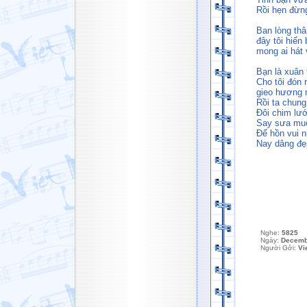
Rồi hẹn đừn
Ban lòng th
đây tôi hiến 
mong ai hát 
Bạn là xuân
Cho tôi đón 
gieo hương 
Rồi ta chun
Đôi chim lướ
Say sưa muô
Để hồn vui 
Nay dâng đẹ
Nghe:
5825
Ngày:
Decemb
Người Gởi:
Vi