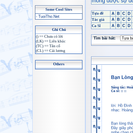
mong được sự đón
Some Cool Sites
Tựa đề
A
B
C
D
- TuoiTho.Net
Tác giả
A
B
C
D
Ca Sĩ
A
B
C
D
Ghi Chú
() == Chưa có lời
Tìm bài hát:
(LK) == Liên khúc
(TC) == Tân cổ
(CL) == Cải lương
Others
Bạn Lòn
Sáng tác:
Hoà
Ca sĩ: :: ::
lời: Hồ Đìn
nhạc: Hoàng
Bạn lòng th
Đây giây phú
nghe chan c