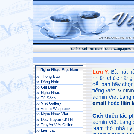
Chính Khí Trời Nam
Cute Wallpapers
Nghe Nhạc Việt Nam
Lưu Ý
: Bài hát 
Thông Báo
nhiên chức năng
Động Nhím
dễ, bạn hãy chọn 
Ghi Danh
tiếng Việt.
VietN
Nghe Nhac
admin Việt Lang 
Tủ Sách
email
hoặc
liên 
Viet Gallery
Anime Wallpaper
Nghe Nhạc Việt
Giới thiệu tác 
Đọc Truyện CKTN
admin Việt Lang 
Truyện Việt Online
Nam thời nhà Lý 
Liên Lạc