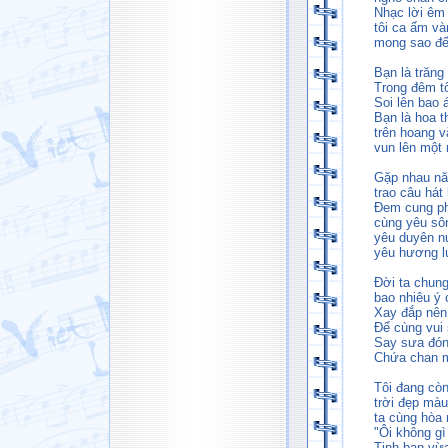
Nhạc lời êm 
tôi ca ấm và
mong sao đế
Bạn là trăng
Trong đêm tố
Soi lên bao 
Bạn là hoa 
trên hoang v
vun lên một
Gặp nhau n
trao câu hát 
Đem cung ph
cùng yêu sô
yêu duyên n
yêu hương l
Đời ta chun
bao nhiêu ý
Xay đắp nên
Để cùng vui
Say sưa đón
Chứa chan 
Tôi đang cò
trời đẹp mà
ta cùng hòa 
"Ôi không g
Tinh bạn vừ