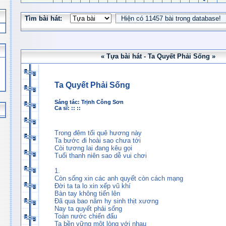
Tìm bài hát:
« Tựa bài hát - Ta Quyết Phải Sống »
Ta Quyết Phải Sống
Sáng tác:
Trịnh Công Sơn
Ca sĩ: :: ::
Trong đêm tối quê hương này
Ta bước đi hoài sao chưa tới
Còi tương lai đang kêu gọi
Tuổi thanh niên sao dễ vui chơi
1.
Còn sống xin các anh quyết còn cách mạng
Đời ta ta lo xin xếp vũ khí
Bàn tay không tiến lên
Đã qua bao năm hy sinh thịt xương
Nay ta quyết phải sống
Toàn nước chiến đấu
Ta bền vững một lòng với nhau