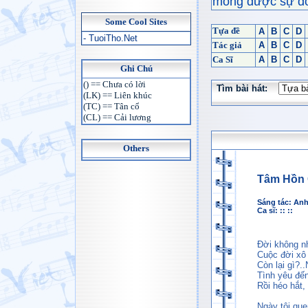
mong được sự đón
Some Cool Sites
Tựa đề
A
B
C
D
- TuoiTho.Net
Tác giả
A
B
C
D
Ca Sĩ
A
B
C
D
Ghi Chú
() == Chưa có lời
Tìm bài hát:
(LK) == Liên khúc
(TC) == Tân cổ
(CL) == Cải lương
Others
Tâm Hồn
Sáng tác:
Anh
Ca sĩ: :: ::
Đời không n
Cuộc đời xô 
Còn lại gì?.
Tình yêu đế
Rồi héo hắt,
Ngày tôi que