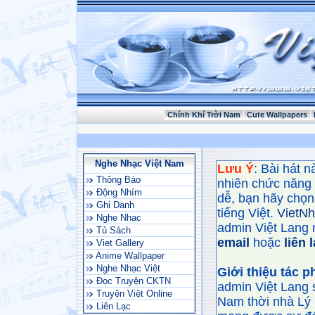
Chính Khí Trời Nam
Cute Wallpapers
Nghe Nhạc Việt Nam
Lưu Ý
: Bài hát 
Thông Báo
nhiên chức năng
Động Nhím
dễ, bạn hãy chọn 
Ghi Danh
tiếng Việt.
VietN
Nghe Nhac
admin Việt Lang 
Tủ Sách
email
hoặc
liên 
Viet Gallery
Anime Wallpaper
Nghe Nhạc Việt
Giới thiệu tác 
Đọc Truyện CKTN
admin Việt Lang 
Truyện Việt Online
Nam thời nhà Lý 
Liên Lạc