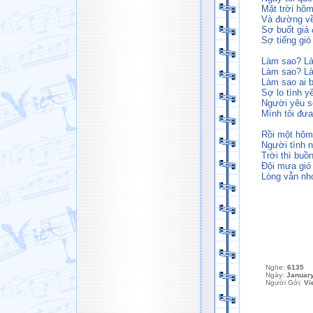
Mặt trời hôm
Và đường về
Sợ buốt giá
Sợ tiếng gió
Làm sao? Là
Làm sao? Là
Làm sao ai bi
Sợ lo tình y
Người yêu sẽ
Mình tôi đưa
Rồi một hôm
Người tình 
Trời thì buồn
Đội mưa gió
Lòng vẫn nh
Nghe:
6135
Ngày:
January
Người Gởi:
Vi