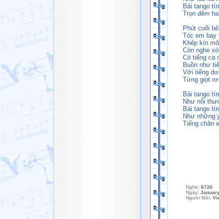
Bài tango tí
Trọn đêm ha
Phút cuối bê
Tóc em bay 
Khép kín mô
Còn nghe xót
Có tiếng ca 
Buồn như ti
Với tiếng d
Từng giọt rơ
Bài tango tí
Như nỗi thư
Bài tango tím
Như những 
Tiếng chân e
Nghe:
6726
Ngày:
January
Người Gởi:
Vi