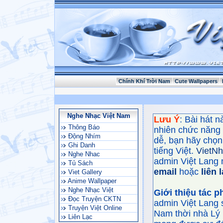
Chính Khí Trời Nam
Cute Wallpapers
Nghe Nhạc Việt Nam
Lưu Ý
: Bài hát 
Thông Báo
nhiên chức năng
Động Nhím
dễ, bạn hãy chọn 
Ghi Danh
tiếng Việt.
VietN
Nghe Nhac
admin Việt Lang 
Tủ Sách
email
hoặc
liên 
Viet Gallery
Anime Wallpaper
Nghe Nhạc Việt
Giới thiệu tác 
Đọc Truyện CKTN
admin Việt Lang 
Truyện Việt Online
Nam thời nhà Lý 
Liên Lạc