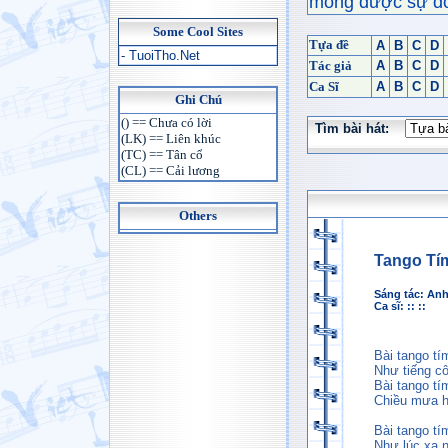
mong được sự đón
Some Cool Sites
Tựa đề
A
B
C
D
- TuoiTho.Net
Tác giả
A
B
C
D
Ca Sĩ
A
B
C
D
Ghi Chú
() == Chưa có lời
Tìm bài hát:
(LK) == Liên khúc
(TC) == Tân cổ
(CL) == Cải lương
Others
Tango Tí
Sáng tác:
Anh
Ca sĩ: :: ::
Bài tango t
Như tiếng c
Bài tango tí
Chiều mưa hắ
Bài tango tí
Như lúc xa n