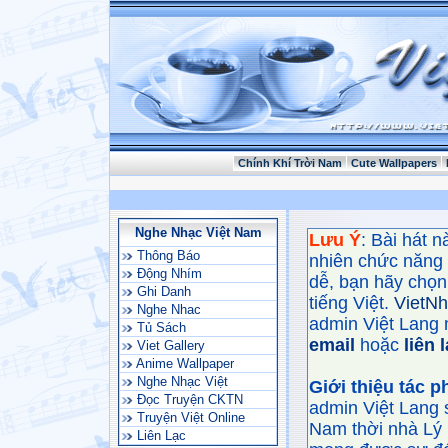
Chính Khí Trời Nam
Cute Wallpapers
Nghe Nhạc Việt Nam
Lưu Ý
: Bài hát 
Thông Báo
nhiên chức năng
Động Nhím
dễ, bạn hãy chọn 
Ghi Danh
tiếng Việt.
VietN
Nghe Nhac
admin Việt Lang 
Tủ Sách
email
hoặc
liên 
Viet Gallery
Anime Wallpaper
Nghe Nhạc Việt
Giới thiệu tác 
Đọc Truyện CKTN
admin Việt Lang 
Truyện Việt Online
Nam thời nhà Lý 
Liên Lạc