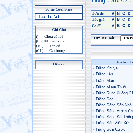
mong được sự đón
Some Cool Sites
Tựa đề
A
B
C
D
- TuoiTho.Net
Tác giả
A
B
C
D
Ca Sĩ
A
B
C
D
Ghi Chú
() == Chưa có lời
Tìm bài hát:
(LK) == Liên khúc
(TC) == Tân cổ
(CL) == Cải lương
Tựa bài nh
Others
»
Trăng Khuya
»
Trăng Lên
»
Trăng Mòn
»
Trăng Muôn Thuở
»
Trăng Rụng Xuống C
»
Trăng Sao
»
Trăng Sáng Sân Nhà
»
Trăng Sáng Vườn Ch
»
Trăng Sáng Đồi Thôn
»
Trăng Sầu Viễn Xứ
»
Trăng Sơn Cước