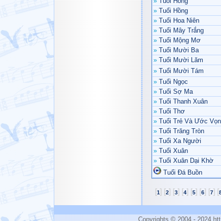
»
Tuổi Hồng
»
Tuổi Hồng
»
Tuổi Hoa Niên
»
Tuổi Mây Trắng
»
Tuổi Mộng Mơ
»
Tuổi Mười Ba
»
Tuổi Mười Lăm
»
Tuổi Mười Tám
»
Tuổi Ngọc
»
Tuổi Sợ Ma
»
Tuổi Thanh Xuân
»
Tuổi Thơ
»
Tuổi Trẻ Và Ước Vọ
»
Tuổi Trăng Tròn
»
Tuổi Xa Người
»
Tuổi Xuân
»
Tuổi Xuân Dại Khờ
Tuổi Đá Buồn
[
]
[
]
[
]
[
]
[
]
[
]
[
]
[
1
2
3
4
5
6
7
Copyrights © 2004 - 2024 h