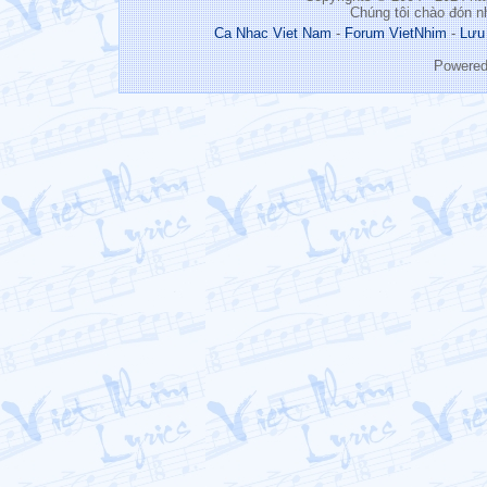
Chúng tôi chào đón n
Ca Nhac Viet Nam
-
Forum VietNhim
-
Lưu
Powere