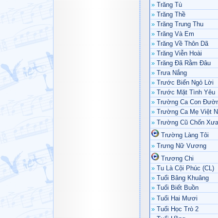
»
Trăng Tù
»
Trăng Thề
»
Trăng Trung Thu
»
Trăng Và Em
»
Trăng Về Thôn Dã
»
Trăng Viễn Hoài
»
Trăng Đã Rằm Đâu
»
Trưa Nắng
»
Trước Biển Ngỏ Lời
»
Trước Mặt Tình Yêu
»
Trường Ca Con Đườn
»
Trường Ca Mẹ Việt 
»
Trường Cũ Chốn Xư
Trường Làng Tôi
»
Trưng Nữ Vương
Trương Chi
»
Tu Là Cội Phúc (CL)
»
Tuổi Bâng Khuâng
»
Tuổi Biết Buồn
»
Tuổi Hai Mươi
»
Tuổi Học Trò 2