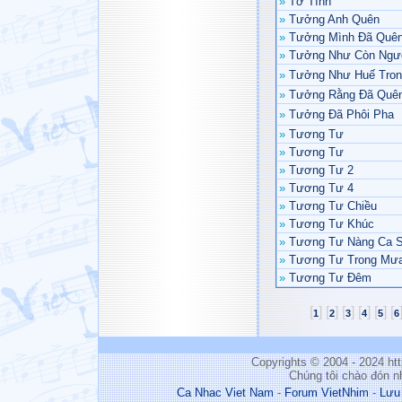
»
Tơ Tình
»
Tưởng Anh Quên
»
Tưởng Mình Đã Quê
»
Tưởng Như Còn Ngư
»
Tưởng Như Huế Tron
»
Tưởng Rằng Đã Quê
»
Tưởng Đã Phôi Pha
»
Tương Tư
»
Tương Tư
»
Tương Tư 2
»
Tương Tư 4
»
Tương Tư Chiều
»
Tương Tư Khúc
»
Tương Tư Nàng Ca S
»
Tương Tư Trong Mư
»
Tương Tư Đêm
[
]
[
]
[
]
[
]
[
]
[
1
2
3
4
5
6
Copyrights © 2004 - 2024 h
Chúng tôi chào đón n
Ca Nhac Viet Nam
-
Forum VietNhim
-
Lưu