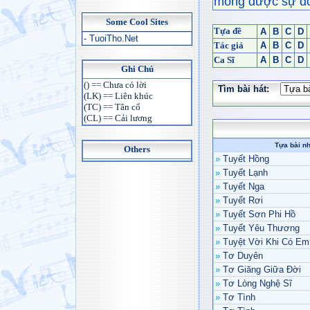
mong được sự đón
Some Cool Sites
Tựa đề
A
B
C
D
- TuoiTho.Net
Tác giả
A
B
C
D
Ca Sĩ
A
B
C
D
Ghi Chú
() == Chưa có lời
Tìm bài hát:
(LK) == Liên khúc
(TC) == Tân cổ
(CL) == Cải lương
Tựa bài n
Others
»
Tuyết Hồng
»
Tuyết Lạnh
»
Tuyết Nga
»
Tuyết Rơi
»
Tuyết Sơn Phi Hồ
»
Tuyết Yêu Thương
»
Tuyệt Vời Khi Có Em
»
Tơ Duyên
»
Tơ Giăng Giữa Đời
»
Tơ Lòng Nghệ Sĩ
»
Tơ Tình