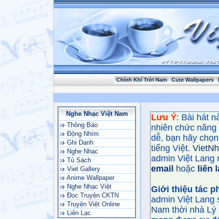
Chính Khí Trời Nam
Cute Wallpapers
Nghe Nhạc Việt Nam
Lưu Ý
: Bài hát 
Thông Báo
nhiên chức năng
Động Nhím
dễ, bạn hãy chọn 
Ghi Danh
tiếng Việt.
VietN
Nghe Nhac
admin Việt Lang 
Tủ Sách
email
hoặc
liên 
Viet Gallery
Anime Wallpaper
Nghe Nhạc Việt
Giới thiệu tác 
Đọc Truyện CKTN
admin Việt Lang 
Truyện Việt Online
Nam thời nhà Lý 
Liên Lạc