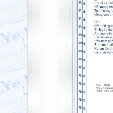
Em đi xa bu
Nỗi mong nh
Ta chia tay b
Mong con ti
ĐK:
Hỡi những c
Tình yêu đan
Anh nghe lòn
Bao nhiêu nụ
Hãy nhớ phố
Bình minh đi
Ru em lời tì
xa nhau tron
Nghe:
2086
Ngày:
Februar
Người Gởi:
Vi