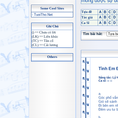
mong được sự đón
Some Cool Sites
Tựa đề
A
B
C
D
- TuoiTho.Net
Tác giả
A
B
C
D
Ca Sĩ
A
B
C
D
Ghi Chú
() == Chưa có lời
Tìm bài hát:
(LK) == Liên khúc
(TC) == Tân cổ
(CL) == Cải lương
Others
Tình Em 
Sáng tác:
Lý 
Ca sĩ: :: ::
a.
Góc phố vắng
Gió sẽ sánh 
Đi bên em n
Đêm ưu tư bi
b.