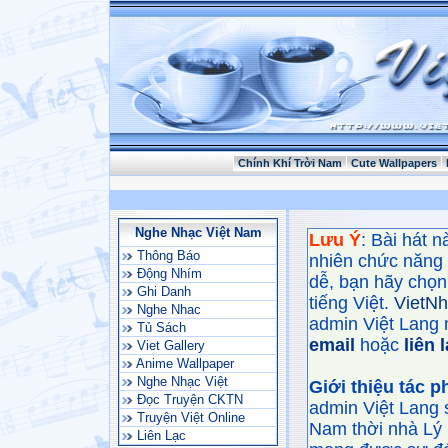
Chính Khí Trời Nam
Cute Wallpapers
Nghe Nhạc Việt Nam
Lưu Ý
: Bài hát 
Thông Báo
nhiên chức năng
Động Nhím
dễ, bạn hãy chọn 
Ghi Danh
tiếng Việt.
VietN
Nghe Nhac
admin Việt Lang 
Tủ Sách
email
hoặc
liên 
Viet Gallery
Anime Wallpaper
Nghe Nhạc Việt
Giới thiệu tác 
Đọc Truyện CKTN
admin Việt Lang 
Truyện Việt Online
Nam thời nhà Lý 
Liên Lạc