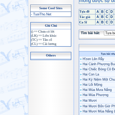
mong được sự đón
Some Cool Sites
Tựa đề
A
B
C
D
- TuoiTho.Net
Tác giả
A
B
C
D
Ca Sĩ
A
B
C
D
Ghi Chú
() == Chưa có lời
Tìm bài hát:
(LK) == Liên khúc
(TC) == Tân cổ
(CL) == Cải lương
Tựa bài nh
Others
»
H'zen Lên Rẫy
»
Hai Cánh Phượng Bu
»
Hai Chiếc Bóng Cô Đ
»
Hai Con La
»
Hai Kỷ Niệm Một Ch
»
Hai Lối Mộng
»
Hai Mùa Mưa Nắng
»
Hai Mùa Phượng
»
Hai Mươi
»
Hai Mươi Bốn Giờ P
»
Hai Mươi Mùa Nắng 