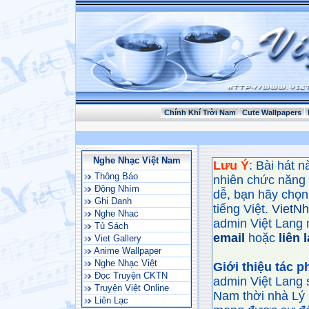
Chính Khí Trời Nam
Cute Wallpapers
Nghe Nhạc Việt Nam
Lưu Ý
: Bài hát 
Thông Báo
nhiên chức năng
Động Nhím
dễ, bạn hãy chọn 
Ghi Danh
tiếng Việt.
VietN
Nghe Nhac
admin Việt Lang 
Tủ Sách
email
hoặc
liên 
Viet Gallery
Anime Wallpaper
Nghe Nhạc Việt
Giới thiệu tác 
Đọc Truyện CKTN
admin Việt Lang 
Truyện Việt Online
Nam thời nhà Lý 
Liên Lạc