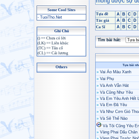
mong được sự đón
Some Cool Sites
Tựa đề
A
B
C
D
- TuoiTho.Net
Tác giả
A
B
C
D
Ca Sĩ
A
B
C
D
Ghi Chú
() == Chưa có lời
Tìm bài hát:
(LK) == Liên khúc
(TC) == Tân cổ
(CL) == Cải lương
Tựa bài nh
Others
»
Vai Áo Màu Xanh
»
Vai Phụ
»
Và Anh Vẫn Hát
»
Và Cũng Như Yêu
»
Và Em Yêu Anh Hết 
»
Và Em Đã Yêu
»
Và Như Cơn Gió Tho
»
Và Sẽ Thế Nào
Và Tôi Cũng Yêu E
»
Vàng Phai Dấu Chân
»
Vàng Phai Trước Ng