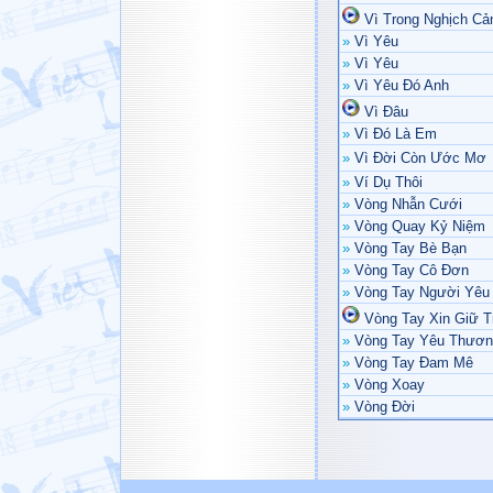
Vì Trong Nghịch Cả
»
Vì Yêu
»
Vì Yêu
»
Vì Yêu Đó Anh
Vì Đâu
»
Vì Đó Là Em
»
Vì Đời Còn Ước Mơ
»
Ví Dụ Thôi
»
Vòng Nhẫn Cưới
»
Vòng Quay Kỷ Niệm
»
Vòng Tay Bè Bạn
»
Vòng Tay Cô Đơn
»
Vòng Tay Người Yêu
Vòng Tay Xin Giữ T
»
Vòng Tay Yêu Thươn
»
Vòng Tay Đam Mê
»
Vòng Xoay
»
Vòng Đời