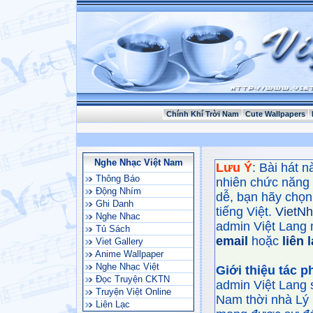
Chính Khí Trời Nam
Cute Wallpapers
Nghe Nhạc Việt Nam
Lưu Ý
: Bài hát 
Thông Báo
nhiên chức năng
Động Nhím
dễ, bạn hãy chọn 
Ghi Danh
tiếng Việt.
VietN
Nghe Nhac
admin Việt Lang 
Tủ Sách
email
hoặc
liên 
Viet Gallery
Anime Wallpaper
Nghe Nhạc Việt
Giới thiệu tác 
Đọc Truyện CKTN
admin Việt Lang 
Truyện Việt Online
Nam thời nhà Lý 
Liên Lạc