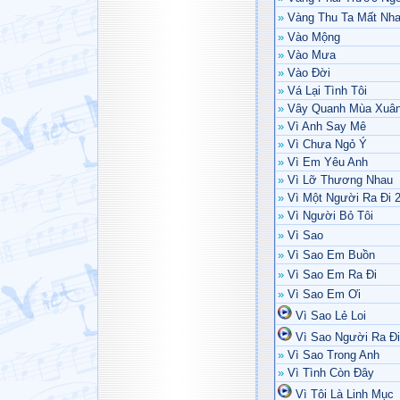
»
Vàng Thu Ta Mất Nh
»
Vào Mộng
»
Vào Mưa
»
Vào Đời
»
Vá Lại Tình Tôi
»
Vây Quanh Mùa Xuâ
»
Vì Anh Say Mê
»
Vì Chưa Ngỏ Ý
»
Vì Em Yêu Anh
»
Vì Lỡ Thương Nhau
»
Vì Một Người Ra Đi 
»
Vì Người Bỏ Tôi
»
Vì Sao
»
Vì Sao Em Buồn
»
Vì Sao Em Ra Đi
»
Vì Sao Em Ơi
Vì Sao Lẻ Loi
Vì Sao Người Ra Đi
»
Vì Sao Trong Anh
»
Vì Tình Còn Đây
Vì Tôi Là Linh Mục