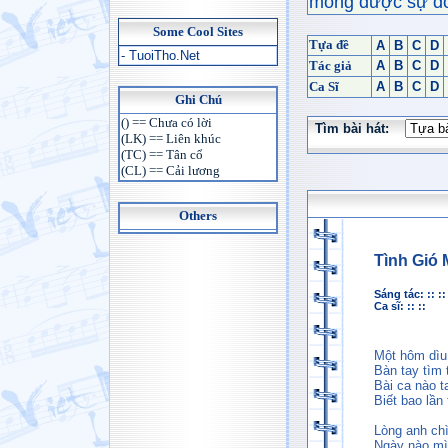
mong được sự đón
Some Cool Sites
Tựa đề
A
B
C
D
- TuoiTho.Net
Tác giả
A
B
C
D
Ca Sĩ
A
B
C
D
Ghi Chú
() == Chưa có lời
Tìm bài hát:
(LK) == Liên khúc
(TC) == Tân cổ
(CL) == Cải lương
Others
Tình Gió
Sáng tác: :: ::
Ca sĩ: :: ::
Một hôm dìu
Bàn tay tìm
Bài ca nào 
Biết bao lần
Lòng anh ch
Ngày nào mìn