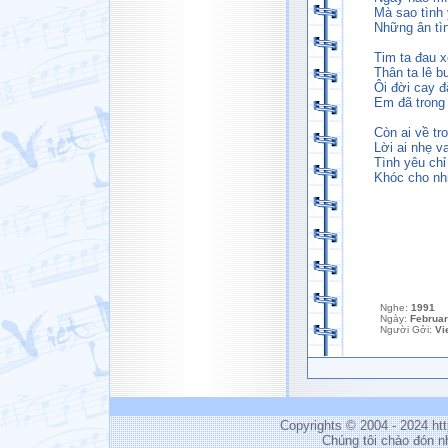
Mà sao tình 
Những ân tì
Tim ta đau x
Thân ta lê b
Ôi đời cay đ
Em đã trong
Còn ai về t
Lời ai nhẹ v
Tình yêu chỉ
Khóc cho nhi
Nghe:
1991
Ngày:
Februar
Người Gởi:
Vi
Copyrights © 2004 - 2024 h
Chúng tôi chào đón n