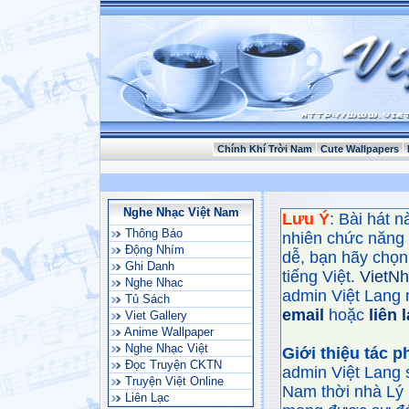
Chính Khí Trời Nam
Cute Wallpapers
Nghe Nhạc Việt Nam
Lưu Ý
: Bài hát 
Thông Báo
nhiên chức năng
Động Nhím
dễ, bạn hãy chọn 
Ghi Danh
tiếng Việt.
VietN
Nghe Nhac
admin Việt Lang 
Tủ Sách
email
hoặc
liên 
Viet Gallery
Anime Wallpaper
Nghe Nhạc Việt
Giới thiệu tác 
Đọc Truyện CKTN
admin Việt Lang 
Truyện Việt Online
Nam thời nhà Lý 
Liên Lạc