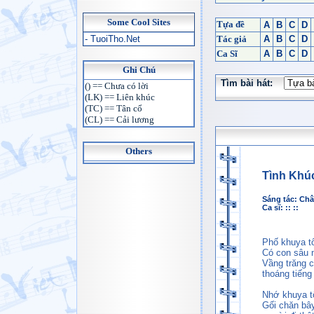
Some Cool Sites
Tựa đề
A
B
C
D
- TuoiTho.Net
Tác giả
A
B
C
D
Ca Sĩ
A
B
C
D
Ghi Chú
Tìm bài hát:
() == Chưa có lời
(LK) == Liên khúc
(TC) == Tân cổ
(CL) == Cải lương
Others
Tình Khú
Sáng tác:
Châ
Ca sĩ: :: ::
Phố khuya tô
Có con sâu 
Vầng trăng 
thoáng tiếng
Nhớ khuya t
Gối chăn bâ