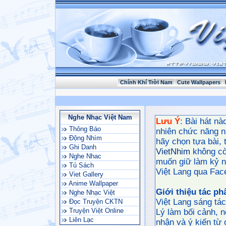
Chính Khí Trời Nam
Cute Wallpapers
Nghe Nhạc Việt Nam
Lưu Ý
: Bài hát nà
Thông Báo
nhiên chức năng n
Động Nhím
hãy chọn tựa bài, t
Ghi Danh
VietNhim
không còn
Nghe Nhac
muốn giữ làm kỷ n
Tủ Sách
Việt Lang qua Fac
Viet Gallery
Anime Wallpaper
Giới thiệu tác p
Nghe Nhạc Việt
Việt Lang sáng tá
Đọc Truyện CKTN
Truyện Việt Online
Lý làm bối cảnh, 
Liên Lạc
nhận và ý kiến từ 