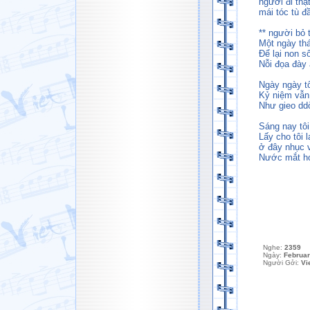
người đi thậ
mái tóc tù đ
** người bỏ 
Một ngày th
Để lại non s
Nỗi đọa đày 
Ngày ngày t
Kỷ niệm vẫn
Như gieo ddờ
Sáng nay tôi
Lấy cho tôi 
ở đây nhục v
Nước mắt ho
Nghe:
2359
Ngày:
Februar
Người Gởi:
Vi