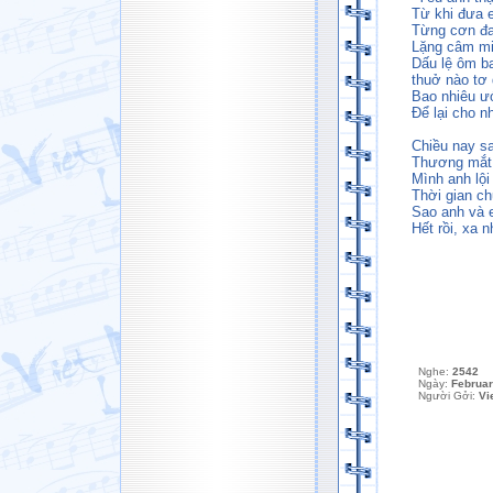
Từ khi đưa em
Từng cơn đa
Lặng câm mi
Dấu lệ ôm b
thuở nào tơ
Bao nhiêu ư
Để lại cho n
Chiều nay s
Thương mắt
Mình anh lội
Thời gian c
Sao anh và 
Hết rồi, xa n
Nghe:
2542
Ngày:
Februar
Người Gởi:
Vi