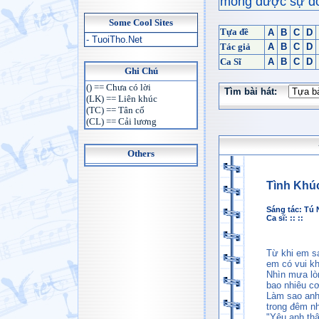
mong được sự đón
Some Cool Sites
Tựa đề
A
B
C
D
- TuoiTho.Net
Tác giả
A
B
C
D
Ca Sĩ
A
B
C
D
Ghi Chú
() == Chưa có lời
Tìm bài hát:
(LK) == Liên khúc
(TC) == Tân cổ
(CL) == Cải lương
Others
Tình Khú
Sáng tác:
Tú 
Ca sĩ: :: ::
Từ khi em s
em có vui k
Nhìn mưa lò
bao nhiêu cơ
Làm sao anh
trong đêm nh
"Yêu anh thậ