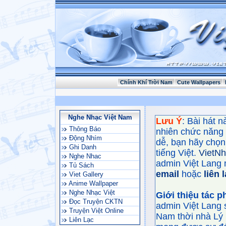
Chính Khí Trời Nam
Cute Wallpapers
Nghe Nhạc Việt Nam
Lưu Ý
: Bài hát 
Thông Báo
nhiên chức năng
Động Nhím
dễ, bạn hãy chọn 
Ghi Danh
tiếng Việt.
VietN
Nghe Nhac
admin Việt Lang 
Tủ Sách
email
hoặc
liên 
Viet Gallery
Anime Wallpaper
Nghe Nhạc Việt
Giới thiệu tác 
Đọc Truyện CKTN
admin Việt Lang 
Truyện Việt Online
Nam thời nhà Lý 
Liên Lạc