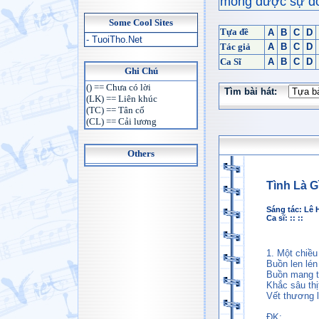
mong được sự đón
Some Cool Sites
Tựa đề
A
B
C
D
- TuoiTho.Net
Tác giả
A
B
C
D
Ca Sĩ
A
B
C
D
Ghi Chú
() == Chưa có lời
Tìm bài hát:
(LK) == Liên khúc
(TC) == Tân cổ
(CL) == Cải lương
Others
Tình Là G
Sáng tác:
Lê 
Ca sĩ: :: ::
1. Một chiều
Buồn len lén
Buồn mang t
Khắc sâu thị
Vết thương l
ĐK: