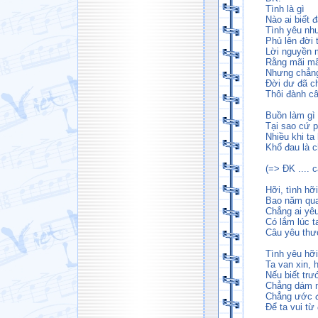
Tình là gì
Nào ai biết đ
Tình yêu nh
Phủ lên đời 
Lời nguyền 
Rằng mãi mãi
Nhưng chẳng
Đời dư đã ch
Thôi đành câ
Buồn làm gì
Tại sao cứ p
Nhiều khi ta 
Khổ đau là ch
(=> ĐK .... 
Hỡi, tình hỡi
Bao năm qu
Chẳng ai yêu
Có lắm lúc 
Câu yêu thươ
Tình yêu hỡi,
Ta van xin, h
Nếu biết trư
Chẳng dám 
Chẳng ước 
Để ta vui từ 
..................