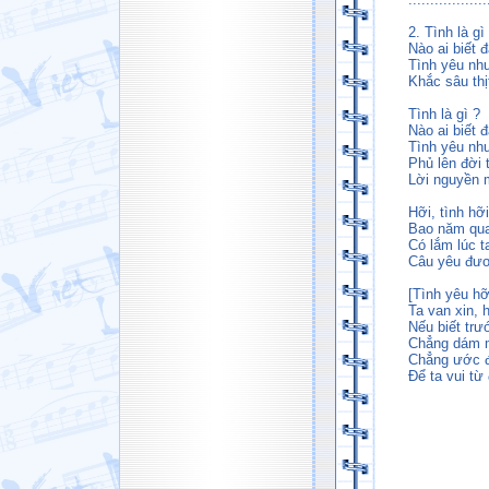
2. Tình là gì
Nào ai biết đ
Tình yêu như
Khắc sâu thị
Tình là gì ?
Nào ai biết đ
Tình yêu nh
Phủ lên đời 
Lời nguyền 
Hỡi, tình hỡi
Bao năm qua
Có lắm lúc 
Câu yêu đươ
[Tình yêu hỡi
Ta van xin, 
Nếu biết trư
Chẳng dám 
Chẳng ước đ
Để ta vui từ