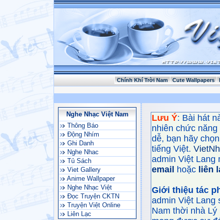
Chính Khí Trời Nam
Cute Wallpapers
Nghe Nhạc Việt Nam
Lưu Ý
: Bài hát 
Thông Báo
nhiên chức năng
Động Nhím
dễ, bạn hãy chọn 
Ghi Danh
tiếng Việt.
VietN
Nghe Nhac
admin Việt Lang 
Tủ Sách
email
hoặc
liên 
Viet Gallery
Anime Wallpaper
Nghe Nhạc Việt
Giới thiệu tác 
Đọc Truyện CKTN
admin Việt Lang 
Truyện Việt Online
Nam thời nhà Lý 
Liên Lạc