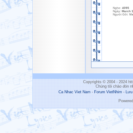
Nghe:
4095
Ngày:
March 1
Người Gởi:
Vi
Copyrights © 2004 - 2024 h
Chúng tôi chào đón n
Ca Nhac Viet Nam
-
Forum VietNhim
-
Lưu
Powere