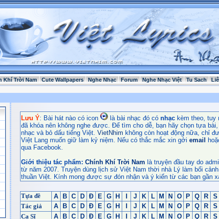
h Khí Trời Nam
Cute Wallpapers
Nghe Nhạc
Forum
Nghe Nhạc Việt
Tu Sach
Li
Lưu Ý
: Bài hát nào có icon
là bài nhạc đó có
nhạc
kèm theo, tuy 
đã khóa nên không nghe được. Để tìm cho dễ, bạn hãy chọn tựa bài, t
nhạc và bỏ dấu tiếng Việt.
VietNhim
không còn hoạt động nữa, chỉ đư
Việt Lang muốn giữ làm kỷ niệm. Nếu có thắc mắc xin gởi
email
hoặ
qua Facebook.
Giới thiệu tác phẩm:
Chính Khí Trời Nam
là truyện đầu tay do admi
từ năm 2007. Truyện dùng lịch sử Việt Nam thời nhà Lý làm bối cảnh
thuần Việt. Kính mong được sự đón nhận và ý kiến từ các bạn gần x
Tựa đề
A
B
C
D
Đ
E
G
H
I
J
K
L
M
N
O
P
Q
R
S
Tác giả
A
B
C
D
Đ
E
G
H
I
J
K
L
M
N
O
P
Q
R
S
Ca Sĩ
A
B
C
D
Đ
E
G
H
I
J
K
L
M
N
O
P
Q
R
S