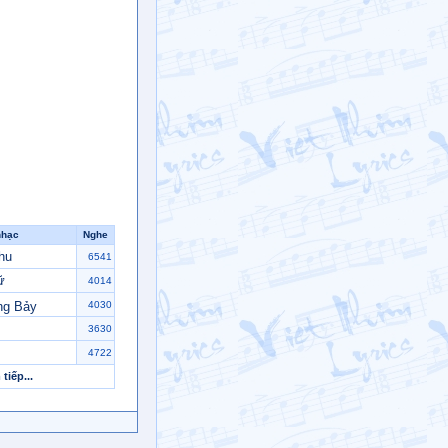
nhạc
Nghe
hu
6541
ữ
4014
ng Bảy
4030
3630
4722
tiếp...