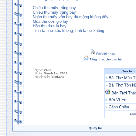
Chiều thu mây trắng bay
Chiều thu mây trắng bay
Ngàn thu mây vẫn bay dù mộng không đầy
Mùa thu cơn gió lay
Hồn thu đưa lá bay
Tình ta như sắc không, tình là hư không
Print lời nhạc
Tặng nhạc cho bạn bè
Nghe:
2402
Tựa bài 
Ngày:
March 1st, 2006
Người Gởi:
VietLang
»
Bài Thơ Mùa T
»
Bài Thơ Tôn N
Bên Trời Thá
»
Bởi Vì Em
»
Cánh Chiều
Xem 
Quay lại