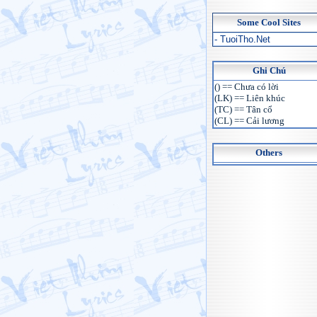
Some Cool Sites
- TuoiTho.Net
Ghi Chú
() == Chưa có lời
(LK) == Liên khúc
(TC) == Tân cổ
(CL) == Cải lương
Others