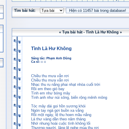
Tìm bài hát:
« Tựa bài hát - Tình Là Hư Không »
Tình Là Hư Không
Sáng tác:
Phạm Anh Dũng
Ca sĩ: :: ::
Chiều thu mưa vẫn rơi
Chiều thu mưa vẫn rơi
Nhạc thu ru nắng phai nhạt nhòa cuối trời
Rồi em theo gió bay
Tình em như bóng mây
Tình anh như núi sông, biển rộng mênh mông
Tóc mây dài gọi hồn sương khói
Ngón tay ngà gợi buồn xa vắng
Rồi một ngày, lệ thu hoen mầu nắng
Lá thư vàng dần theo năm tháng
Nhớ nhung hoài cuộc tình không lối
Thương người, lặng lẽ nghe mùa thu rơi