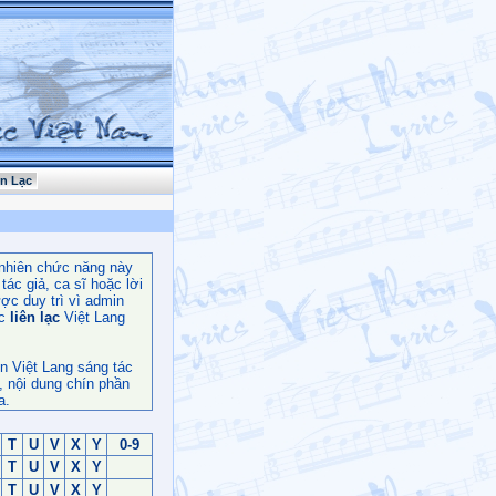
ên Lạc
nhiên chức năng này
ác giả, ca sĩ hoặc lời
ợc duy trì vì admin
c
liên lạc
Việt Lang
n Việt Lang sáng tác
, nội dung chín phần
a.
T
U
V
X
Y
0-9
T
U
V
X
Y
T
U
V
X
Y