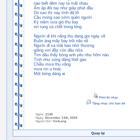
nào biết đêm nay ta mất nhau
Ấm áp đôi tay như giây phút đầu
Dù sao thì nay tình đã lỡ
Cầu mong sao sớm quên người
Kỷ niệm xưa gió thu bay
rơi rụng và chết trong lòng
Người đi khi nắng thu đang gọi ngày về
Buồn áng mây bay trôi não nề
Người đi xa mãi bao nhớ thương
giăng vơi đầy còn đâu nữa
Tìm đâu thấy bóng anh yêu như hôm nào
Tình như sóng dâng thét gào
Chiều mưa thu vắng
mưa rơi u hoài
Một bóng dáng ai
Print lời nhạc
Tặng nhạc cho bạn bè
Nghe:
2148
Ngày:
December 13th, 2005
Người Gởi:
VietLang
Quay lại