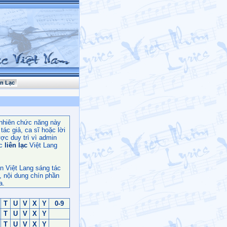
ên Lạc
nhiên chức năng này
ác giả, ca sĩ hoặc lời
ợc duy trì vì admin
c
liên lạc
Việt Lang
n Việt Lang sáng tác
, nội dung chín phần
a.
T
U
V
X
Y
0-9
T
U
V
X
Y
T
U
V
X
Y