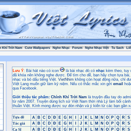
h Khí Trời Nam
Cute Wallpapers
Nghe Nhạc
Forum
Nghe Nhạc Việt
Tu Sach
Li
Lưu Ý
: Bài hát nào có icon
là bài nhạc đó có
nhạc
kèm theo, tuy 
đã khóa nên không nghe được. Để tìm cho dễ, bạn hãy chọn tựa bài, t
nhạc và bỏ dấu tiếng Việt.
VietNhim
không còn hoạt động nữa, chỉ đư
Việt Lang muốn giữ làm kỷ niệm. Nếu có thắc mắc xin gởi
email
hoặ
qua Facebook.
Giới thiệu tác phẩm:
Chính Khí Trời Nam
là truyện đầu tay do admi
từ năm 2007. Truyện dùng lịch sử Việt Nam thời nhà Lý làm bối cảnh
thuần Việt. Kính mong được sự đón nhận và ý kiến từ các bạn gần x
Tựa đề
A
B
C
D
Đ
E
G
H
I
J
K
L
M
N
O
P
Q
R
S
Tác giả
A
B
C
D
Đ
E
G
H
I
J
K
L
M
N
O
P
Q
R
S
Ca Sĩ
A
B
C
D
Đ
E
G
H
I
J
K
L
M
N
O
P
Q
R
S