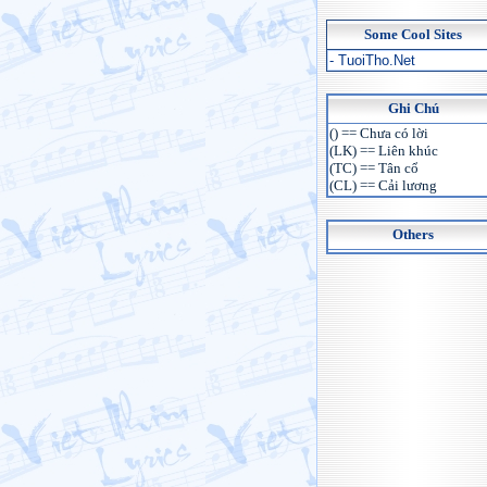
Some Cool Sites
- TuoiTho.Net
Ghi Chú
() == Chưa có lời
(LK) == Liên khúc
(TC) == Tân cổ
(CL) == Cải lương
Others