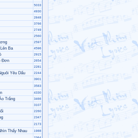
5033
4930
2848
3766
2749
2560
ương
2597
 Lên Ba
4596
ò
2915
ô Đơn
2654
2281
guôi Yêu Dấu
2244
3901
3583
ân
4330
Áo Trắng
3466
3107
ối
2260
ng
2347
2173
hìn Thấy Nhau
1988
2364