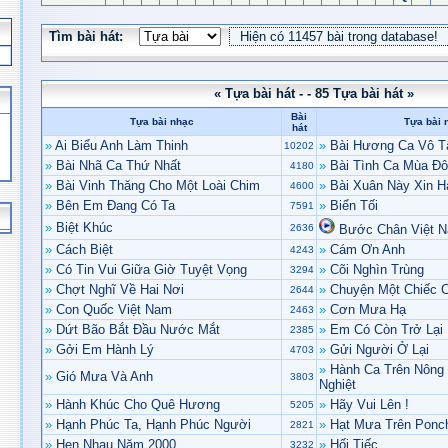
Tìm bài hát:
« Tựa bài hát - - 85 Tựa bài hát »
Bài
Tựa bài nhạc
Tựa bài 
hát
»
Ai Biểu Anh Làm Thinh
»
Bài Hương Ca Vô T
10202
»
Bài Nhã Ca Thứ Nhất
»
Bài Tình Ca Mùa Đ
4180
»
Bài Vinh Thăng Cho Một Loài Chim
»
Bài Xuân Này Xin 
4600
»
Bên Em Đang Có Ta
»
Biển Tối
7591
»
Biệt Khúc
2636
Bước Chân Việt 
»
Cách Biệt
»
Cám Ơn Anh
4243
»
Có Tin Vui Giữa Giờ Tuyệt Vọng
»
Cõi Nghìn Trùng
3294
»
Chợt Nghĩ Về Hai Nơi
»
Chuyện Một Chiếc 
2644
»
Con Quốc Việt Nam
»
Cơn Mưa Hạ
2463
»
Dứt Bão Bắt Đầu Nước Mắt
»
Em Có Còn Trở Lại
2385
»
Gởi Em Hành Lý
»
Gửi Người Ở Lại
4703
»
Hành Ca Trên Nông
»
Gió Mưa Và Anh
3803
Nghiệt
»
Hành Khúc Cho Quê Hương
»
Hãy Vui Lên !
5205
»
Hạnh Phúc Ta, Hạnh Phúc Người
»
Hạt Mưa Trên Ponc
2821
»
Hẹn Nhau Năm 2000
»
Hối Tiếc
3232