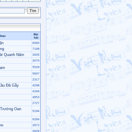
Bài
nhạc
hát
ận
6060
ông
7199
Hát Quanh Năm
2935
2670
Nam
5528
5607
2317
Cầu Đã Gẫy
4298
4346
4853
2727
 Trường Oan
5194
6284
ho
2872
2829