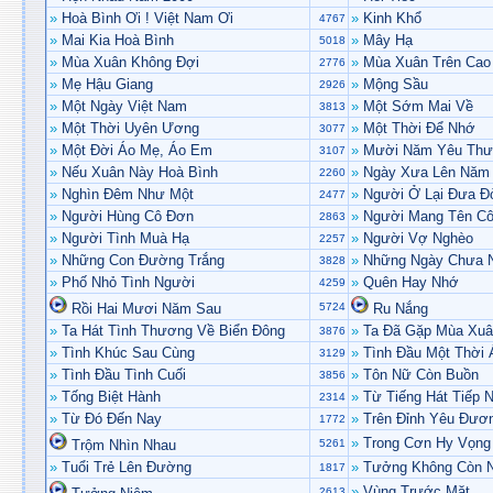
»
Hoà Bình Ơi ! Việt Nam Ơi
»
Kinh Khổ
4767
»
Mai Kia Hoà Bình
»
Mây Hạ
5018
»
Mùa Xuân Không Đợi
»
Mùa Xuân Trên Cao
2776
»
Mẹ Hậu Giang
»
Mộng Sầu
2926
»
Một Ngày Việt Nam
»
Một Sớm Mai Về
3813
»
Một Thời Uyên Ương
»
Một Thời Để Nhớ
3077
»
Một Đời Áo Mẹ, Áo Em
»
Mười Năm Yêu Th
3107
»
Nếu Xuân Này Hoà Bình
»
Ngày Xưa Lên Năm
2260
»
Nghìn Đêm Như Một
»
Người Ở Lại Đưa Đ
2477
»
Người Hùng Cô Đơn
»
Người Mang Tên C
2863
»
Người Tình Muà Hạ
»
Người Vợ Nghèo
2257
»
Những Con Đường Trắng
»
Những Ngày Chưa N
3828
»
Phố Nhỏ Tình Người
»
Quên Hay Nhớ
4259
Rồi Hai Mươi Năm Sau
5724
Ru Nắng
»
Ta Hát Tình Thương Về Biển Đông
»
Ta Đã Gặp Mùa Xu
3876
»
Tình Khúc Sau Cùng
»
Tình Đầu Một Thời 
3129
»
Tình Đầu Tình Cuối
»
Tôn Nữ Còn Buồn
3856
»
Tống Biệt Hành
»
Từ Tiếng Hát Tiếp N
2314
»
Từ Đó Đến Nay
»
Trên Đỉnh Yêu Đươ
1772
»
Trong Cơn Hy Vọng
Trộm Nhìn Nhau
5261
»
Tuổi Trẻ Lên Đường
»
Tưởng Không Còn N
1817
»
Vùng Trước Mặt
2613