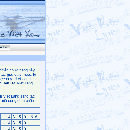
ên Lạc
nhiên chức năng này
ác giả, ca sĩ hoặc lời
ợc duy trì vì admin
c
liên lạc
Việt Lang
n Việt Lang sáng tác
, nội dung chín phần
a.
T
U
V
X
Y
0-9
T
U
V
X
Y
T
U
V
X
Y