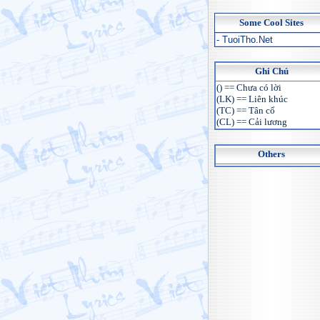
Some Cool Sites
- TuoiTho.Net
Ghi Chú
() == Chưa có lời
(LK) == Liên khúc
(TC) == Tân cổ
(CL) == Cải lương
Others