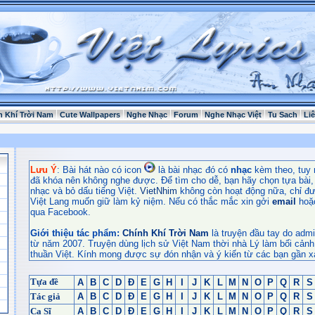
h Khí Trời Nam
Cute Wallpapers
Nghe Nhạc
Forum
Nghe Nhạc Việt
Tu Sach
Li
Lưu Ý
: Bài hát nào có icon
là bài nhạc đó có
nhạc
kèm theo, tuy 
đã khóa nên không nghe được. Để tìm cho dễ, bạn hãy chọn tựa bài, t
nhạc và bỏ dấu tiếng Việt.
VietNhim
không còn hoạt động nữa, chỉ đư
Việt Lang muốn giữ làm kỷ niệm. Nếu có thắc mắc xin gởi
email
hoặ
qua Facebook.
Giới thiệu tác phẩm:
Chính Khí Trời Nam
là truyện đầu tay do admi
từ năm 2007. Truyện dùng lịch sử Việt Nam thời nhà Lý làm bối cảnh
thuần Việt. Kính mong được sự đón nhận và ý kiến từ các bạn gần x
Tựa đề
A
B
C
D
Đ
E
G
H
I
J
K
L
M
N
O
P
Q
R
S
Tác giả
A
B
C
D
Đ
E
G
H
I
J
K
L
M
N
O
P
Q
R
S
Ca Sĩ
A
B
C
D
Đ
E
G
H
I
J
K
L
M
N
O
P
Q
R
S