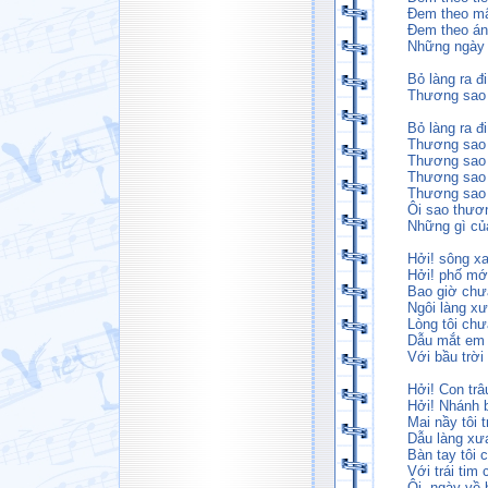
Đem theo mâ
Đem theo án
Những ngày 
Bỏ làng ra đi
Thương sao m
Bỏ làng ra đi
Thương sao 
Thương sao 
Thương sao 
Thương sao
Ôi sao thươ
Những gì của
Hởi! sông xa
Hởi! phố mớ
Bao giờ chưa
Ngôi làng x
Lòng tôi ch
Dẫu mắt em 
Với bầu trời
Hởi! Con trâ
Hởi! Nhánh 
Mai nầy tôi t
Dẫu làng xư
Bàn tay tôi 
Với trái tim
Ôi, ngày về 