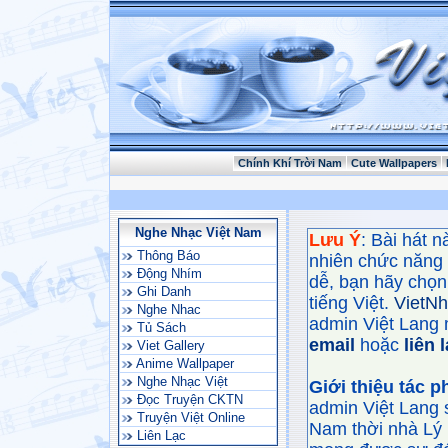
Chính Khí Trời Nam
Cute Wallpapers
Nghe Nhạc Việt Nam
Lưu Ý
: Bài hát 
Thông Báo
nhiên chức năng
Động Nhím
dễ, bạn hãy chọn 
Ghi Danh
tiếng Việt.
VietN
Nghe Nhac
admin Việt Lang 
Tủ Sách
email
hoặc
liên 
Viet Gallery
Anime Wallpaper
Nghe Nhạc Việt
Giới thiệu tác 
Đọc Truyện CKTN
admin Việt Lang 
Truyện Việt Online
Nam thời nhà Lý 
Liên Lạc