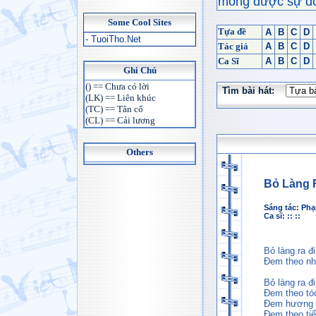
mong được sự đón
Some Cool Sites
Tựa đề
A
B
C
D
- TuoiTho.Net
Tác giả
A
B
C
D
Ca Sĩ
A
B
C
D
Ghi Chú
() == Chưa có lời
Tìm bài hát:
(LK) == Liên khúc
(TC) == Tân cổ
(CL) == Cải lương
Others
Bỏ Làng 
Sáng tác:
Phạ
Ca sĩ: :: ::
Bỏ làng ra đi
Đem theo nhữ
Bỏ làng ra đi
Đem theo tó
Đem hương k
Đem theo tiế