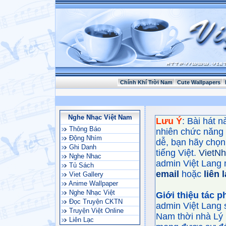
Chính Khí Trời Nam
Cute Wallpapers
Nghe Nhạc Việt Nam
Lưu Ý
: Bài hát 
Thông Báo
nhiên chức năng
Động Nhím
dễ, bạn hãy chọn 
Ghi Danh
tiếng Việt.
VietN
Nghe Nhac
admin Việt Lang 
Tủ Sách
email
hoặc
liên 
Viet Gallery
Anime Wallpaper
Nghe Nhạc Việt
Giới thiệu tác 
Đọc Truyện CKTN
admin Việt Lang 
Truyện Việt Online
Nam thời nhà Lý 
Liên Lạc