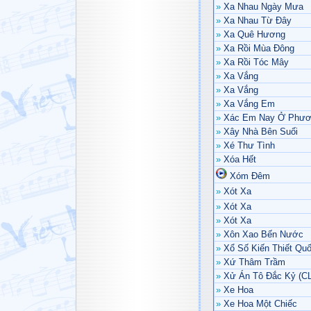
»
Xa Nhau Ngày Mưa
»
Xa Nhau Từ Đây
»
Xa Quê Hương
»
Xa Rồi Mùa Đông
»
Xa Rồi Tóc Mây
»
Xa Vắng
»
Xa Vắng
»
Xa Vắng Em
»
Xác Em Nay Ở Phươ
»
Xây Nhà Bên Suối
»
Xé Thư Tình
»
Xóa Hết
Xóm Đêm
»
Xót Xa
»
Xót Xa
»
Xót Xa
»
Xôn Xao Bến Nước
»
Xổ Số Kiến Thiết Qu
»
Xứ Thâm Trầm
»
Xử Án Tô Đắc Kỷ (CL
»
Xe Hoa
»
Xe Hoa Một Chiếc