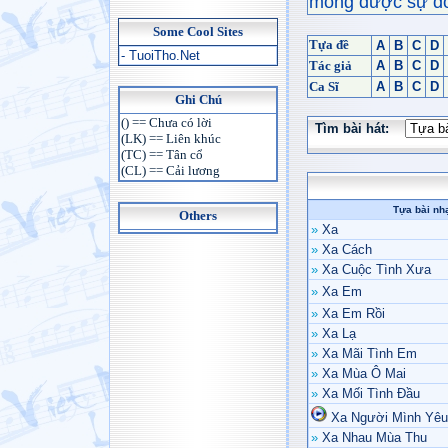
mong được sự đón
Some Cool Sites
Tựa đề
A
B
C
D
- TuoiTho.Net
Tác giả
A
B
C
D
Ca Sĩ
A
B
C
D
Ghi Chú
() == Chưa có lời
Tìm bài hát:
(LK) == Liên khúc
(TC) == Tân cổ
(CL) == Cải lương
Tựa bài nh
Others
»
Xa
»
Xa Cách
»
Xa Cuộc Tình Xưa
»
Xa Em
»
Xa Em Rồi
»
Xa Lạ
»
Xa Mãi Tình Em
»
Xa Mùa Ô Mai
»
Xa Mối Tình Đầu
Xa Người Mình Yêu
»
Xa Nhau Mùa Thu