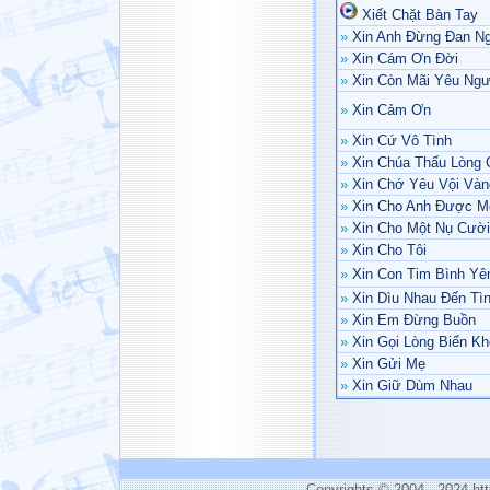
Xiết Chặt Bàn Tay
»
Xin Anh Đừng Đan N
»
Xin Cám Ơn Đời
»
Xin Còn Mãi Yêu Ngư
»
Xin Cảm Ơn
»
Xin Cứ Vô Tình
»
Xin Chúa Thấu Lòng 
»
Xin Chớ Yêu Vội Vàn
»
Xin Cho Anh Được 
»
Xin Cho Một Nụ Cười
»
Xin Cho Tôi
»
Xin Con Tim Bình Yê
»
Xin Dìu Nhau Đến Tì
»
Xin Em Đừng Buồn
»
Xin Gọi Lòng Biển Kh
»
Xin Gửi Mẹ
»
Xin Giữ Dùm Nhau
Copyrights © 2004 - 2024 h