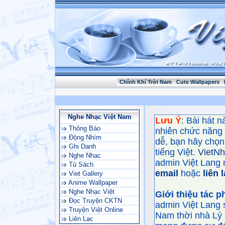
Chính Khí Trời Nam
Cute Wallpapers
Nghe Nhạc Việt Nam
Lưu Ý
: Bài hát 
Thông Báo
nhiên chức năng
Động Nhím
dễ, bạn hãy chọn 
Ghi Danh
tiếng Việt.
VietN
Nghe Nhac
admin Việt Lang 
Tủ Sách
email
hoặc
liên 
Viet Gallery
Anime Wallpaper
Nghe Nhạc Việt
Giới thiệu tác 
Đọc Truyện CKTN
admin Việt Lang 
Truyện Việt Online
Nam thời nhà Lý 
Liên Lạc