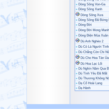
»
Dòng Sông Von-Ga
»
Dòng Sông Xanh
Dòng Sông Xưa
»
Dòng Sông Đã Đứng 
»
Dòng Đời
»
Dòng Đời Mong Man
»
Dòng Điện Mùa Xuân
Dù Anh Nghèo 2
»
Dù Có Là Người Tình
»
Dù Chẳng Còn Chi N
Dù Cho Hoa Tàn Úa
Dù Hoa Lạc Lối
»
Dù Nghìn Năm Qua Đ
»
Dù Tình Yêu Đã Mất
»
Dù Thương Không Nó
»
Dạ Cổ Hoài Lang
»
Dạ Hành