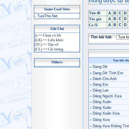
mong được sự đón
Some Cool Sites
Tựa đề
A
B
C
D
- TuoiTho.Net
Tác giả
A
B
C
D
Ca Sĩ
A
B
C
D
Ghi Chú
() == Chưa có lời
Tìm bài hát:
(LK) == Liên khúc
(TC) == Tân cổ
(CL) == Cải lương
Tựa bài nh
Others
»
Dang Dở
»
Dang Dở Tình Em
»
Dành Cho Anh
»
Dáng Em
»
Dáng Lan
»
Dáng Người Xưa
»
Dáng Xuân
»
Dáng Xuân
»
Dáng Xuân Xưa
»
Dáng Xưa
»
Dáng Xưa Không Tìm