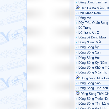
»
Dáng Đứng Bến Tre
Dân Ca Ba Miền (LK
»
Dân Nước Nam
»
Dâng Mẹ
»
Dây Trầu Quấn Bóng
»
Dã Tràng
»
Dã Tràng Ca 2
»
Dòng Lệ Dòng Mưa
»
Dòng Nước Mắt
»
Dòng Sông Ấy
»
Dòng Sông Cạn
»
Dòng Sông Hát
»
Dòng Sông Kỷ Niệm
»
Dòng Sông Không Trở
»
Dòng Sông Mùa Thu
Dòng Sông Mùa Đô
»
Dòng Sông Sao
»
Dòng Sông Tình Yêu
Dòng Sông Thời Gi
»
Dòng Sông Thiếu Nữ
»
Dòng Sông Tĩnh Lặng
»
Dòng Sông Và Tình T