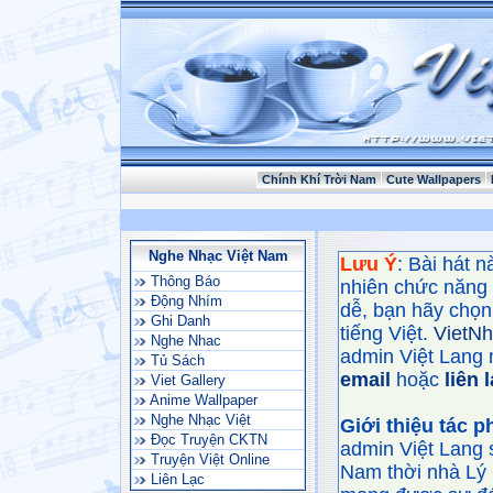
Chính Khí Trời Nam
Cute Wallpapers
Nghe Nhạc Việt Nam
Lưu Ý
: Bài hát 
Thông Báo
nhiên chức năng
Động Nhím
dễ, bạn hãy chọn 
Ghi Danh
tiếng Việt.
VietN
Nghe Nhac
admin Việt Lang 
Tủ Sách
email
hoặc
liên 
Viet Gallery
Anime Wallpaper
Nghe Nhạc Việt
Giới thiệu tác 
Đọc Truyện CKTN
admin Việt Lang 
Truyện Việt Online
Nam thời nhà Lý 
Liên Lạc