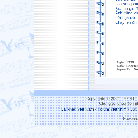
Lan sóng xa
Kìa làn gió 
Ánh trăng k
Lời hẹn ước 
Cháy lên đi 
Nghe:
4775
Ngày:
Decemb
Người Gởi:
Vi
Copyrights © 2004 - 2024 h
Chúng tôi chào đón n
Ca Nhac Viet Nam
-
Forum VietNhim
-
Lưu
Powere