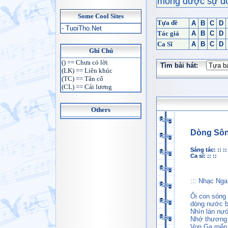
mong được sự đón
Some Cool Sites
Tựa đề
A
B
C
D
- TuoiTho.Net
Tác giả
A
B
C
D
Ca Sĩ
A
B
C
D
Ghi Chú
() == Chưa có lời
Tìm bài hát:
(LK) == Liên khúc
(TC) == Tân cổ
(CL) == Cải lương
Others
Dòng Sôn
Sáng tác: :: ::
Ca sĩ: :: ::
::: Nhạc Nga 
Ôi con sóng 
dòng nước b
Nhìn làn nướ
Nhớ thương 
Von Ga mến 