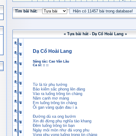
Tìm bài hát:
« Tựa bài hát - Dạ Cổ Hoài Lang »
Dạ Cổ Hoài Lang
Sáng tác:
Cao Văn Lầu
Ca sĩ: :: ::
Từ là từ phu tướng
Bảo kiếm sắc phong lên đàng
Vào ra luống trông tin chàng
Năm canh mơ màng
Em luống trông tin chàng
Ôi gan vàng quặn đau í a
Đường dù xa ong bướm
Xin đó đừng phụ nghĩa tào khang
Ðêm luống trông tin bạn
Ngày mỏi mòn như đá vọng phu
Vọng phu vọng luống trong tin chàng