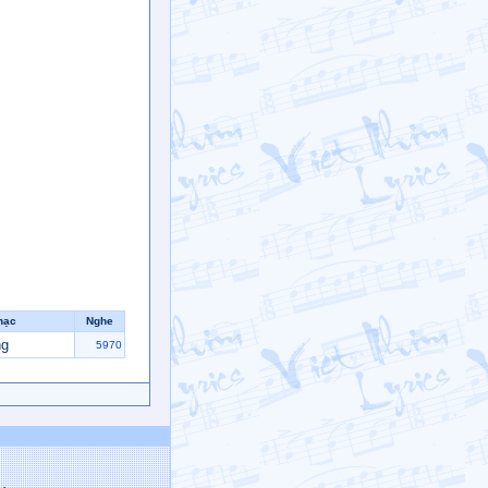
hạc
Nghe
ng
5970