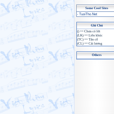
Some Cool Sites
- TuoiTho.Net
Ghi Chú
() == Chưa có lời
(LK) == Liên khúc
(TC) == Tân cổ
(CL) == Cải lương
Others