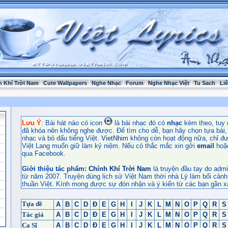
h Khí Trời Nam
Cute Wallpapers
Nghe Nhạc
Forum
Nghe Nhạc Việt
Tu Sach
Li
Lưu Ý
: Bài hát nào có icon
là bài nhạc đó có
nhạc
kèm theo, tuy 
đã khóa nên không nghe được. Để tìm cho dễ, bạn hãy chọn tựa bài, t
nhạc và bỏ dấu tiếng Việt.
VietNhim
không còn hoạt động nữa, chỉ đư
Việt Lang muốn giữ làm kỷ niệm. Nếu có thắc mắc xin gởi
email
hoặ
qua Facebook.
Giới thiệu tác phẩm:
Chính Khí Trời Nam
là truyện đầu tay do admi
từ năm 2007. Truyện dùng lịch sử Việt Nam thời nhà Lý làm bối cảnh
thuần Việt. Kính mong được sự đón nhận và ý kiến từ các bạn gần x
Tựa đề
A
B
C
D
Đ
E
G
H
I
J
K
L
M
N
O
P
Q
R
S
Tác giả
A
B
C
D
Đ
E
G
H
I
J
K
L
M
N
O
P
Q
R
S
Ca Sĩ
A
B
C
D
Đ
E
G
H
I
J
K
L
M
N
O
P
Q
R
S