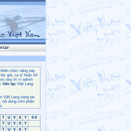
ên Lạc
nhiên chức năng này
ác giả, ca sĩ hoặc lời
ợc duy trì vì admin
c
liên lạc
Việt Lang
n Việt Lang sáng tác
, nội dung chín phần
a.
T
U
V
X
Y
0-9
T
U
V
X
Y
T
U
V
X
Y