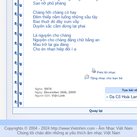
Sao nỡ phũ phàng
Chàng hỡi chàng có hay
Đêm thiếp nằm luống những sầu tây
Bao thuở đó đây sum vầy
Duyên sắc cầm đừng lạt phai
Là nguyện cho chàng
Nguyện cho chàng đặng chữ bằng an
Mau trở lại gia đàng
Cho én nhạn hiệp đôi í a
Print lời nhạc
Tặng nhạc cho bạn bè
Nghe:
5970
Tựa bài n
Ngày:
December 26th, 2005
Người Gởi:
Việt Linh
»
Dạ Cổ Hoài La
Quay lại
Copyrights © 2004 - 2024 http://www.Vietnhim.com - Âm Nhạc Việt Nam
Chúng tôi chào đón những ai yêu thích âm nhạc Việt Nam