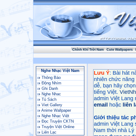
Chính Khí Trời Nam
Cute Wallpapers
Nghe Nhạc Việt Nam
Lưu Ý
: Bài hát 
Thông Báo
nhiên chức năng
Động Nhím
dễ, bạn hãy chọn 
Ghi Danh
tiếng Việt.
VietN
Nghe Nhac
admin Việt Lang 
Tủ Sách
email
hoặc
liên 
Viet Gallery
Anime Wallpaper
Nghe Nhạc Việt
Giới thiệu tác 
Đọc Truyện CKTN
admin Việt Lang 
Truyện Việt Online
Nam thời nhà Lý 
Liên Lạc