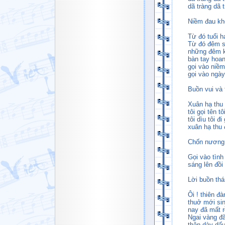
dã tràng dã 
Niềm đau kh
Từ đó tuổi h
Từ đó đêm s
những đêm k
bàn tay hoan
gọi vào niềm
gọi vào ngà
Buồn vui và 
Xuân hạ thu 
tôi gọi tên 
tôi dìu tôi đi
xuân hạ thu 
Chốn nương
Gọi vào tình
sáng lên đồi 
Lời buồn th
Ôi ! thiên đ
thuở mới sinh
nay đã mất r
Ngai vàng đã
thân dày dấu