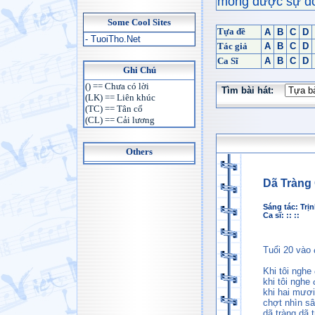
mong được sự đón
Some Cool Sites
Tựa đề
A
B
C
D
- TuoiTho.Net
Tác giả
A
B
C
D
Ca Sĩ
A
B
C
D
Ghi Chú
() == Chưa có lời
Tìm bài hát:
(LK) == Liên khúc
(TC) == Tân cổ
(CL) == Cải lương
Others
Dã Tràng
Sáng tác:
Trị
Ca sĩ: :: ::
Tuổi 20 vào 
Khi tôi ngh
khi tôi nghe
khi hai mươi
chợt nhìn sâ
dã tràng dã 