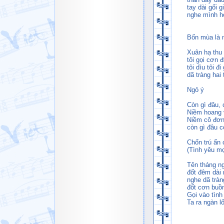
tay dài gối g
nghe mình hó
Bốn mùa là 
Xuân hạ thu
tôi gọi cơn
tôi dìu tôi đi
dã tràng hai
Ngỏ ý
Còn gì đâu,
Niềm hoang 
Niềm cô đơn
còn gì đâu 
Chốn trú ẩn 
(Tình yêu mọ
Tên tháng ng
đốt đêm dài 
nghe dã tràn
đốt cơn buồn
Gọi vào tình
Ta ra ngàn lố