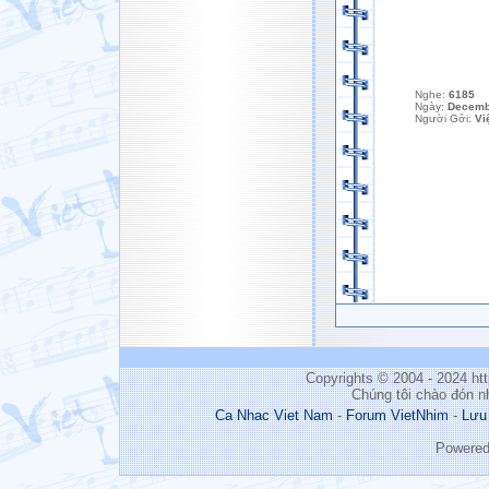
Nghe:
6185
Ngày:
Decemb
Người Gởi:
Vi
Copyrights © 2004 - 2024 h
Chúng tôi chào đón n
Ca Nhac Viet Nam
-
Forum VietNhim
-
Lưu
Powere