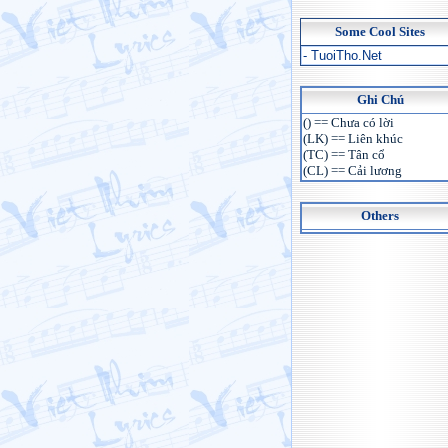
Some Cool Sites
- TuoiTho.Net
Ghi Chú
() == Chưa có lời
(LK) == Liên khúc
(TC) == Tân cổ
(CL) == Cải lương
Others