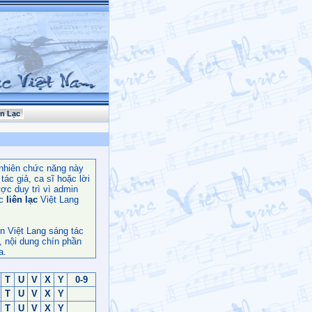
ên Lạc
nhiên chức năng này
ác giả, ca sĩ hoặc lời
ợc duy trì vì admin
c
liên lạc
Việt Lang
n Việt Lang sáng tác
, nội dung chín phần
a.
T
U
V
X
Y
0-9
T
U
V
X
Y
T
U
V
X
Y