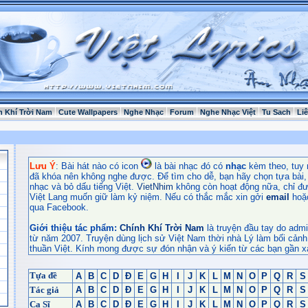
h Khí Trời Nam
Cute Wallpapers
Nghe Nhạc
Forum
Nghe Nhạc Việt
Tu Sach
Li
Lưu Ý
: Bài hát nào có icon
là bài nhạc đó có
nhạc
kèm theo, tuy 
đã khóa nên không nghe được. Để tìm cho dễ, bạn hãy chọn tựa bài, t
nhạc và bỏ dấu tiếng Việt.
VietNhim
không còn hoạt động nữa, chỉ đư
Việt Lang muốn giữ làm kỷ niệm. Nếu có thắc mắc xin gởi
email
hoặ
qua Facebook.
Giới thiệu tác phẩm:
Chính Khí Trời Nam
là truyện đầu tay do admi
từ năm 2007. Truyện dùng lịch sử Việt Nam thời nhà Lý làm bối cảnh
thuần Việt. Kính mong được sự đón nhận và ý kiến từ các bạn gần x
Tựa đề
A
B
C
D
Đ
E
G
H
I
J
K
L
M
N
O
P
Q
R
S
Tác giả
A
B
C
D
Đ
E
G
H
I
J
K
L
M
N
O
P
Q
R
S
Ca Sĩ
A
B
C
D
Đ
E
G
H
I
J
K
L
M
N
O
P
Q
R
S