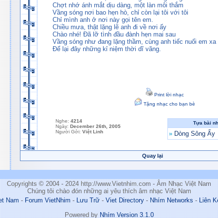
Chợt nhớ ánh mắt dịu dàng, một làn môi thắm
Vầng sóng nơi bao hẹn hò, chỉ còn lại tôi với tôi
Chỉ mình anh ở nơi này gọi tên em.
Chiều mưa, thật lặng lẽ anh đi về nơi ấy
Chào nhé! Đã lỡ tình đầu đành hẹn mai sau
Vầng sóng như đang lặng thầm, cùng anh tiếc nuối em xa
Để lại đây những kỉ niệm thời dĩ vãng.
Print lời nhạc
Tặng nhạc cho bạn bè
Nghe:
4214
Tựa bài n
Ngày:
December 26th, 2005
Người Gởi:
Việt Linh
»
Dòng Sông Ấy
Quay lại
Copyrights © 2004 - 2024 http://www.Vietnhim.com - Âm Nhạc Việt Nam
Chúng tôi chào đón những ai yêu thích âm nhạc Việt Nam
et Nam
-
Forum VietNhim
-
Lưu Trữ
-
Viet Directory
-
Nhím Networks
-
Liên K
Powered by
Nhím Version 3.1.0