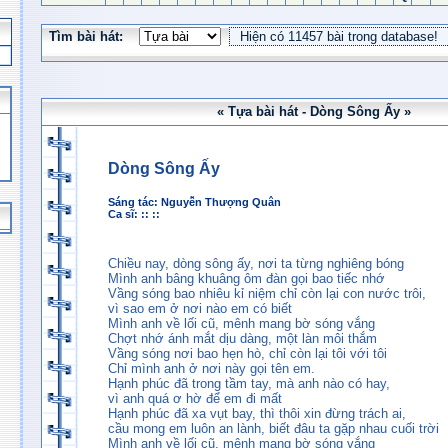
Tìm bài hát:
« Tựa bài hát - Dòng Sông Ấy »
Dòng Sông Ấy
Sáng tác:
Nguyễn Thượng Quân
Ca sĩ: :: ::
Chiều nay, dòng sông ấy, nơi ta từng nghiêng bóng
Mình anh bâng khuâng ôm đàn gọi bao tiếc nhớ
Vầng sóng bao nhiêu kỉ niệm chỉ còn lại con nước trôi,
vì sao em ở nơi nào em có biết
Mình anh về lối cũ, mênh mang bờ sóng vắng
Chợt nhớ ánh mắt dịu dàng, một làn môi thắm
Vầng sóng nơi bao hẹn hò, chỉ còn lại tôi với tôi
Chỉ mình anh ở nơi này gọi tên em.
Hạnh phúc đã trong tầm tay, mà anh nào có hay,
vì anh quá ơ hờ để em đi mất
Hạnh phúc đã xa vụt bay, thì thôi xin đừng trách ai,
cầu mong em luôn an lành, biết đâu ta gặp nhau cuối trời
Mình anh về lối cũ, mênh mang bờ sóng vắng