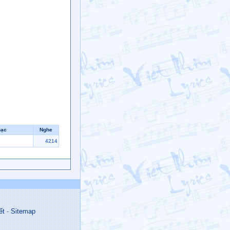
hạc
Nghe
4214
ết
-
Sitemap