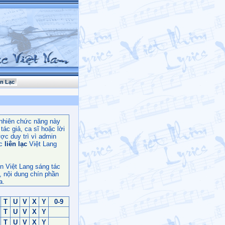
ên Lạc
nhiên chức năng này
ác giả, ca sĩ hoặc lời
ợc duy trì vì admin
c
liên lạc
Việt Lang
n Việt Lang sáng tác
, nội dung chín phần
a.
T
U
V
X
Y
0-9
T
U
V
X
Y
T
U
V
X
Y