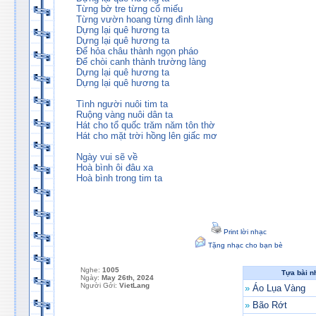
Từng bờ tre từng cổ miếu
Từng vườn hoang từng đình làng
Dựng lại quê hương ta
Dựng lại quê hương ta
Để hỏa châu thành ngọn pháo
Để chòi canh thành trường làng
Dựng lại quê hương ta
Dựng lại quê hương ta
Tình người nuôi tim ta
Ruộng vàng nuôi dân ta
Hát cho tổ quốc trăm năm tôn thờ
Hát cho mặt trời hồng lên giấc mơ
Ngày vui sẽ về
Hoà bình ôi đâu xa
Hoà bình trong tim ta
Print lời nhạc
Tặng nhạc cho bạn bè
Nghe:
1005
Tựa bài n
Ngày:
May 26th, 2024
Người Gởi:
VietLang
»
Áo Lụa Vàng
»
Bão Rớt