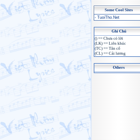
Some Cool Sites
- TuoiTho.Net
Ghi Chú
() == Chưa có lời
(LK) == Liên khúc
(TC) == Tân cổ
(CL) == Cải lương
Others