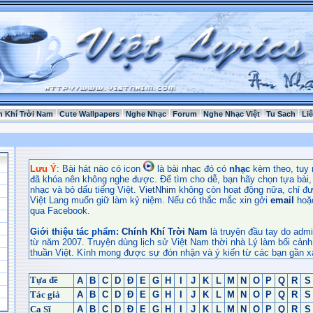
h Khí Trời Nam
Cute Wallpapers
Nghe Nhạc
Forum
Nghe Nhạc Việt
Tu Sach
Li
Lưu Ý
: Bài hát nào có icon
là bài nhạc đó có
nhạc
kèm theo, tuy 
đã khóa nên không nghe được. Để tìm cho dễ, bạn hãy chọn tựa bài, t
nhạc và bỏ dấu tiếng Việt.
VietNhim
không còn hoạt động nữa, chỉ đư
Việt Lang muốn giữ làm kỷ niệm. Nếu có thắc mắc xin gởi
email
hoặ
qua Facebook.
Giới thiệu tác phẩm:
Chính Khí Trời Nam
là truyện đầu tay do admi
từ năm 2007. Truyện dùng lịch sử Việt Nam thời nhà Lý làm bối cảnh
thuần Việt. Kính mong được sự đón nhận và ý kiến từ các bạn gần x
Tựa đề
A
B
C
D
Đ
E
G
H
I
J
K
L
M
N
O
P
Q
R
S
Tác giả
A
B
C
D
Đ
E
G
H
I
J
K
L
M
N
O
P
Q
R
S
Ca Sĩ
A
B
C
D
Đ
E
G
H
I
J
K
L
M
N
O
P
Q
R
S