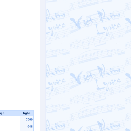
hạc
Nghe
6569
948