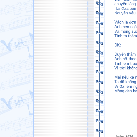
chuyện lòng
Hai đứa bên
Nguyện yêu 
Vách lá đơn 
Anh hẹn ngà
Và mong suố
Tình ta thắ
ĐK:
Duyên thắm 
Anh nỡ theo
Tình em tra
Vì trời khôn
Mai nếu xa n
Ta đã không 
Vì đời em ng
Mộng đẹp ban
Nghe:
2634