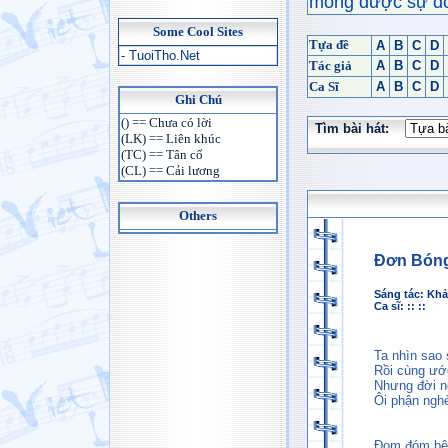
mong được sự đón
Some Cool Sites
Tựa đề
A
B
C
D
- TuoiTho.Net
Tác giả
A
B
C
D
Ca Sĩ
A
B
C
D
Ghi Chú
() == Chưa có lời
Tìm bài hát:
(LK) == Liên khúc
(TC) == Tân cổ
(CL) == Cải lương
Others
Đơn Bóng
Sáng tác:
Khả
Ca sĩ: :: ::
Ta nhìn sao 
Rồi cùng ướ
Nhưng đời n
Ôi phận nghè
Đom đóm bê