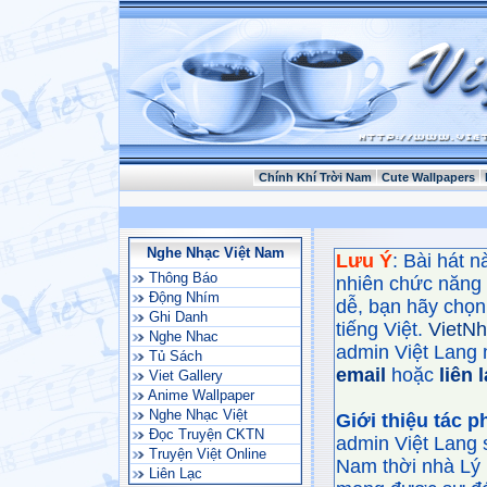
Chính Khí Trời Nam
Cute Wallpapers
Nghe Nhạc Việt Nam
Lưu Ý
: Bài hát 
Thông Báo
nhiên chức năng
Động Nhím
dễ, bạn hãy chọn 
Ghi Danh
tiếng Việt.
VietN
Nghe Nhac
admin Việt Lang 
Tủ Sách
email
hoặc
liên 
Viet Gallery
Anime Wallpaper
Nghe Nhạc Việt
Giới thiệu tác 
Đọc Truyện CKTN
admin Việt Lang 
Truyện Việt Online
Nam thời nhà Lý 
Liên Lạc