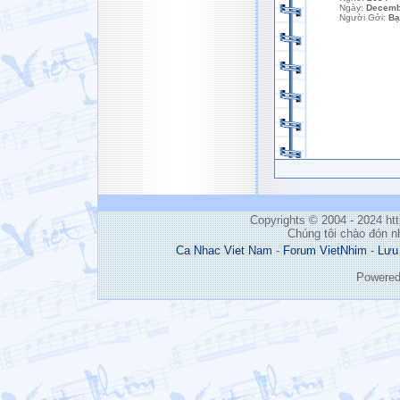
Ngày:
Decemb
Người Gởi:
Bạ
Copyrights © 2004 - 2024 h
Chúng tôi chào đón n
Ca Nhac Viet Nam
-
Forum VietNhim
-
Lưu
Powere