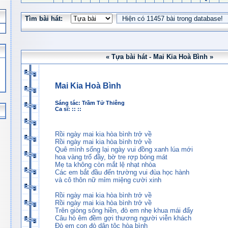
Tìm bài hát:
« Tựa bài hát - Mai Kia Hoà Bình »
Mai Kia Hoà Bình
Sáng tác:
Trầm Tử Thiêng
Ca sĩ: :: ::
Rồi ngày mai kia hòa bình trở về
Rồi ngày mai kia hòa bình trở về
Quê mình sống lại ngày vui đồng xanh lúa mới
hoa vàng trổ đầy, bờ tre rợp bóng mát
Mẹ ta không còn mắt lệ nhạt nhòa
Các em bắt đầu đến trường vui đùa học hành
và cô thôn nữ mỉm miệng cười xinh
Rồi ngày mai kia hòa bình trở về
Rồi ngày mai kia hòa bình trở về
Trên giòng sông hiền, đò em nhẹ khua mái đẩy
Câu hò êm đềm gợi thương người viễn khách
Đò em con đò dân tộc hòa bình