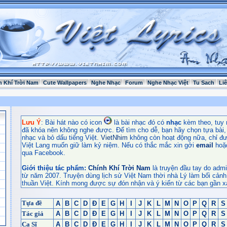
h Khí Trời Nam
Cute Wallpapers
Nghe Nhạc
Forum
Nghe Nhạc Việt
Tu Sach
Li
Lưu Ý
: Bài hát nào có icon
là bài nhạc đó có
nhạc
kèm theo, tuy 
đã khóa nên không nghe được. Để tìm cho dễ, bạn hãy chọn tựa bài, t
nhạc và bỏ dấu tiếng Việt.
VietNhim
không còn hoạt động nữa, chỉ đư
Việt Lang muốn giữ làm kỷ niệm. Nếu có thắc mắc xin gởi
email
hoặ
qua Facebook.
Giới thiệu tác phẩm:
Chính Khí Trời Nam
là truyện đầu tay do admi
từ năm 2007. Truyện dùng lịch sử Việt Nam thời nhà Lý làm bối cảnh
thuần Việt. Kính mong được sự đón nhận và ý kiến từ các bạn gần x
Tựa đề
A
B
C
D
Đ
E
G
H
I
J
K
L
M
N
O
P
Q
R
S
Tác giả
A
B
C
D
Đ
E
G
H
I
J
K
L
M
N
O
P
Q
R
S
Ca Sĩ
A
B
C
D
Đ
E
G
H
I
J
K
L
M
N
O
P
Q
R
S