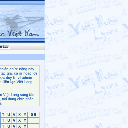
ên Lạc
nhiên chức năng này
ác giả, ca sĩ hoặc lời
ợc duy trì vì admin
c
liên lạc
Việt Lang
n Việt Lang sáng tác
, nội dung chín phần
a.
T
U
V
X
Y
0-9
T
U
V
X
Y
T
U
V
X
Y