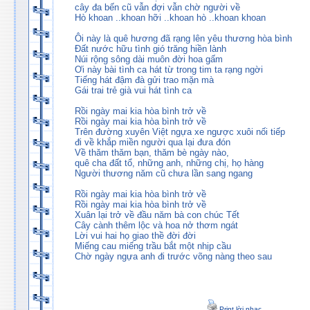
cây đa bến cũ vẫn đợi vẫn chờ người về
Hò khoan ..khoan hỡi ..khoan hò ..khoan khoan
Ôi này là quê hương đã rạng lên yêu thương hòa bình
Đất nước hữu tình gió trăng hiền lành
Núi rộng sông dài muôn đời hoa gấm
Ơi này bài tình ca hát từ trong tim ta rạng ngời
Tiếng hát đậm đà gửi trao mặn mà
Gái trai trẻ già vui hát tình ca
Rồi ngày mai kia hòa bình trở về
Rồi ngày mai kia hòa bình trở về
Trên đường xuyên Việt ngựa xe ngược xuôi nối tiếp
đi về khắp miền người qua lại đưa đón
Về thăm thăm bạn, thăm bè ngày nào,
quê cha đất tổ, những anh, những chị, họ hàng
Người thương năm cũ chưa lần sang ngang
Rồi ngày mai kia hòa bình trở về
Rồi ngày mai kia hòa bình trở về
Xuân lại trở về đầu năm bà con chúc Tết
Cây cành thêm lộc và hoa nở thơm ngát
Lời vui hai họ giao thề đời đời
Miếng cau miếng trầu bắt một nhịp cầu
Chờ ngày ngựa anh đi trước võng nàng theo sau
Print lời nhạc