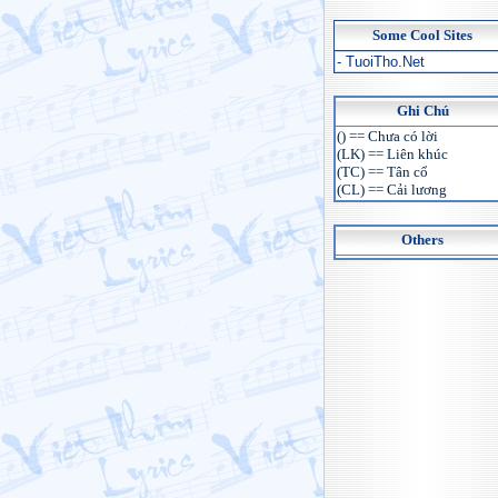
Some Cool Sites
- TuoiTho.Net
Ghi Chú
() == Chưa có lời
(LK) == Liên khúc
(TC) == Tân cổ
(CL) == Cải lương
Others