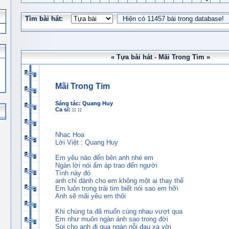
Tìm bài hát:
« Tựa bài hát - Mãi Trong Tim »
Mãi Trong Tim
Sáng tác:
Quang Huy
Ca sĩ: :: ::
Nhạc Hoa
Lời Việt : Quang Huy
Em yêu nào đến bên anh nhé em
Ngàn lời nói ấm áp trao đến người
Tình này đó
anh chỉ dành cho em không một ai thay thế
Em luôn trong trái tim biết nói sao em hỡi
Anh sẽ mãi yêu em thôi
Khi chúng ta đã muốn cùng nhau vượt qua
Em như muôn ngàn ánh sao trong đời
Soi cho anh đi qua ngàn nỗi đau xa vời