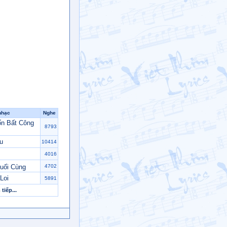
nhạc
Nghe
n Bất Công
8793
u
10414
4016
uối Cùng
4702
Loi
5891
tiếp...