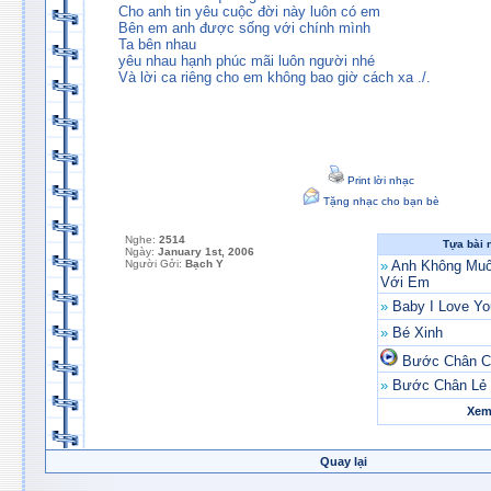
Cho anh tin yêu cuộc đời này luôn có em
Bên em anh được sống với chính mình
Ta bên nhau
yêu nhau hạnh phúc mãi luôn người nhé
Và lời ca riêng cho em không bao giờ cách xa ./.
Print lời nhạc
Tặng nhạc cho bạn bè
Nghe:
2514
Tựa bài 
Ngày:
January 1st, 2006
Người Gởi:
Bạch Y
»
Anh Không Muố
Với Em
»
Baby I Love Yo
»
Bé Xinh
Bước Chân C
»
Bước Chân Lẻ 
Xem 
Quay lại