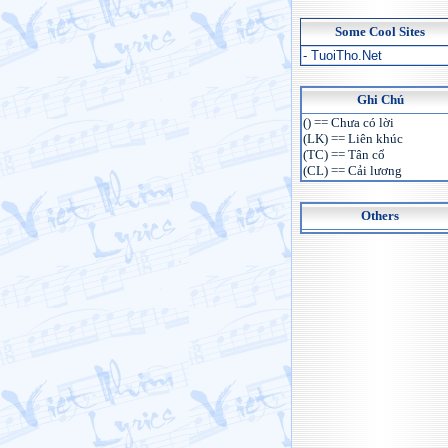
Some Cool Sites
- TuoiTho.Net
Ghi Chú
() == Chưa có lời
(LK) == Liên khúc
(TC) == Tân cổ
(CL) == Cải lương
Others