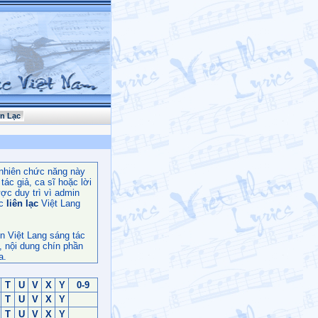
ên Lạc
nhiên chức năng này
ác giả, ca sĩ hoặc lời
ợc duy trì vì admin
c
liên lạc
Việt Lang
n Việt Lang sáng tác
, nội dung chín phần
a.
T
U
V
X
Y
0-9
T
U
V
X
Y
T
U
V
X
Y