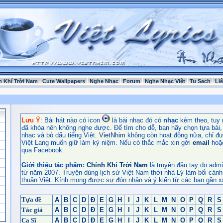
h Khí Trời Nam
Cute Wallpapers
Nghe Nhạc
Forum
Nghe Nhạc Việt
Tu Sach
Li
Lưu Ý
: Bài hát nào có icon
là bài nhạc đó có
nhạc
kèm theo, tuy 
đã khóa nên không nghe được. Để tìm cho dễ, bạn hãy chọn tựa bài, t
nhạc và bỏ dấu tiếng Việt.
VietNhim
không còn hoạt động nữa, chỉ đư
Việt Lang muốn giữ làm kỷ niệm. Nếu có thắc mắc xin gởi
email
hoặ
qua Facebook.
Giới thiệu tác phẩm:
Chính Khí Trời Nam
là truyện đầu tay do admi
từ năm 2007. Truyện dùng lịch sử Việt Nam thời nhà Lý làm bối cảnh
thuần Việt. Kính mong được sự đón nhận và ý kiến từ các bạn gần x
Tựa đề
A
B
C
D
Đ
E
G
H
I
J
K
L
M
N
O
P
Q
R
S
Tác giả
A
B
C
D
Đ
E
G
H
I
J
K
L
M
N
O
P
Q
R
S
Ca Sĩ
A
B
C
D
Đ
E
G
H
I
J
K
L
M
N
O
P
Q
R
S