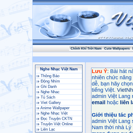
Chính Khí Trời Nam
Cute Wallpapers
Nghe Nhạc Việt Nam
Lưu Ý
: Bài hát 
Thông Báo
nhiên chức năng
Động Nhím
dễ, bạn hãy chọn 
Ghi Danh
tiếng Việt.
VietN
Nghe Nhac
admin Việt Lang 
Tủ Sách
email
hoặc
liên 
Viet Gallery
Anime Wallpaper
Nghe Nhạc Việt
Giới thiệu tác 
Đọc Truyện CKTN
admin Việt Lang 
Truyện Việt Online
Nam thời nhà Lý 
Liên Lạc