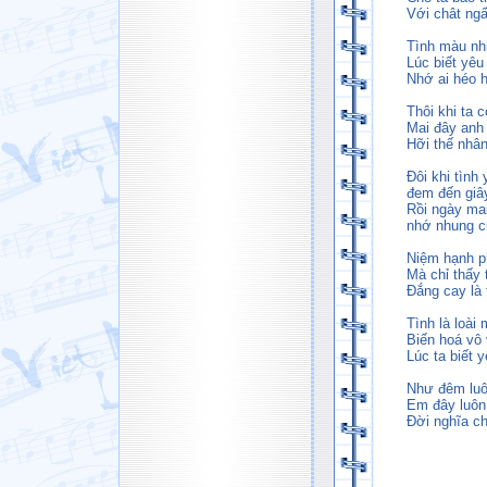
Với chât ngấ
Tình màu nh
Lúc biết yêu
Nhớ ai héo h
Thôi khi ta 
Mai đây anh 
Hỡi thế nhân
Đôi khi tình
đem đến giâ
Rồi ngày mai
nhớ nhung c
Niệm hạnh ph
Mà chỉ thấy
Đắng cay là 
Tình là loài
Biến hoá vô
Lúc ta biết
Như đêm luô
Em đây luôn
Đời nghĩa ch