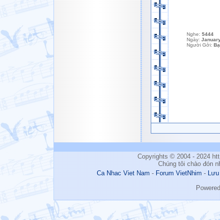
Nghe:
5444
Ngày:
January
Người Gởi:
Bạ
Copyrights © 2004 - 2024 h
Chúng tôi chào đón n
Ca Nhac Viet Nam
-
Forum VietNhim
-
Lưu
Powere