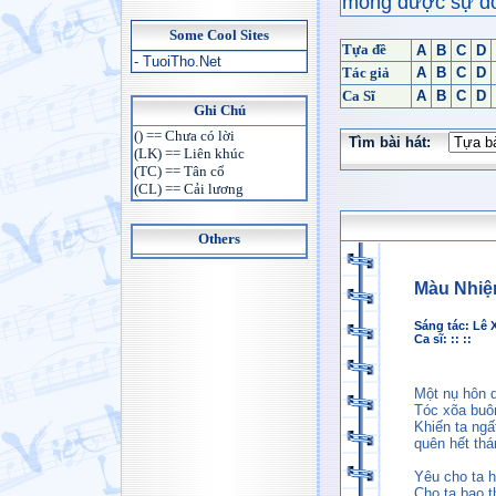
mong được sự đón
Some Cool Sites
Tựa đề
A
B
C
D
- TuoiTho.Net
Tác giả
A
B
C
D
Ca Sĩ
A
B
C
D
Ghi Chú
() == Chưa có lời
Tìm bài hát:
(LK) == Liên khúc
(TC) == Tân cổ
(CL) == Cải lương
Others
Màu Nhiệ
Sáng tác:
Lê 
Ca sĩ: :: ::
Một nụ hôn 
Tóc xõa buôn
Khiến ta ng
quên hết th
Yêu cho ta h
Cho ta bao t