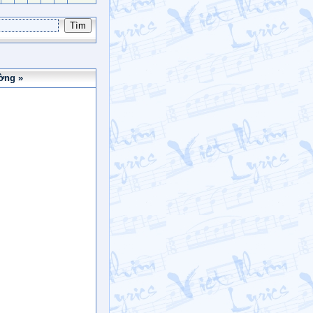
ờng »