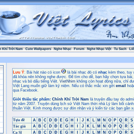
h Khí Trời Nam
Cute Wallpapers
Nghe Nhạc
Forum
Nghe Nhạc Việt
Tu Sach
Li
Lưu Ý
: Bài hát nào có icon
là bài nhạc đó có
nhạc
kèm theo, tuy 
đã khóa nên không nghe được. Để tìm cho dễ, bạn hãy chọn tựa bài, t
nhạc và bỏ dấu tiếng Việt.
VietNhim
không còn hoạt động nữa, chỉ đư
Việt Lang muốn giữ làm kỷ niệm. Nếu có thắc mắc xin gởi
email
hoặ
qua Facebook.
Giới thiệu tác phẩm:
Chính Khí Trời Nam
là truyện đầu tay do admi
từ năm 2007. Truyện dùng lịch sử Việt Nam thời nhà Lý làm bối cảnh
thuần Việt. Kính mong được sự đón nhận và ý kiến từ các bạn gần x
Tựa đề
A
B
C
D
Đ
E
G
H
I
J
K
L
M
N
O
P
Q
R
S
Tác giả
A
B
C
D
Đ
E
G
H
I
J
K
L
M
N
O
P
Q
R
S
Ca Sĩ
A
B
C
D
Đ
E
G
H
I
J
K
L
M
N
O
P
Q
R
S