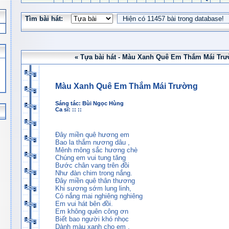
Tìm bài hát:
« Tựa bài hát - Màu Xanh Quê Em Thắm Mái Trư
Màu Xanh Quê Em Thắm Mái Trường
Sáng tác:
Bùi Ngọc Hùng
Ca sĩ: :: ::
Đây miền quê hương em
Bao la thắm nương dâu ,
Mênh mông sắc hương chè
Chúng em vui tung tăng
Bước chân vang trên đồi
Như đàn chim trong nắng.
Đây miền quê thân thương
Khi sương sớm lung linh,
Có nắng mai nghiêng nghiêng
Em vui hát bên đồi.
Em không quên công ơn
Biết bao người khó nhọc
Dành màu xanh cho em .