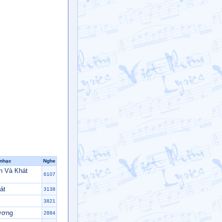
 nhạc
Nghe
n Và Khát
6107
át
3138
3821
ương
2884