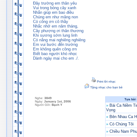
Đây trường em thân yêu
Vui trong bóng cây xanh
Nhắn giúp em bao điều
Chúng em như măng non
Có công ơn cô thầy
Nhắc nhở em năm tháng,
Cây phượng ơi thân thương
Khi sương sớm lung linh
Có nắng mai nghiêng nghiêng
Em vui bước đến trường
Em không quên công ơn
Biết bao người khó nhọc
Dành ngày mai cho em ./.
Print lời nhạc
Tặng nhạc cho bạn bè
Nghe:
3849
Tựa bài
Ngày:
January 1st, 2006
Người Gởi:
Bạch Y
»
Bài Ca Niềm Ti
Vọng
»
Bên Nhau Ca H
»
Có Chúng Tôi
»
Chiều Nam Ph