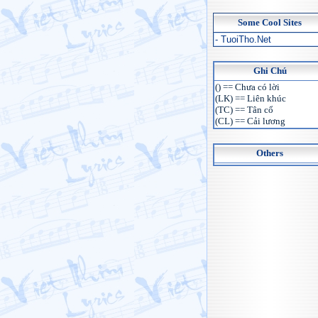
Some Cool Sites
- TuoiTho.Net
Ghi Chú
() == Chưa có lời
(LK) == Liên khúc
(TC) == Tân cổ
(CL) == Cải lương
Others