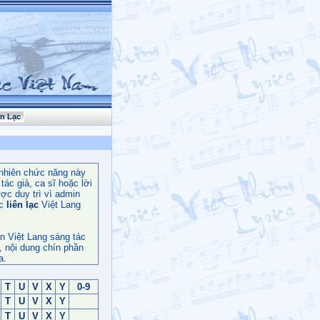
ên Lạc
nhiên chức năng này
ác giả, ca sĩ hoặc lời
ợc duy trì vì admin
c
liên lạc
Việt Lang
n Việt Lang sáng tác
, nội dung chín phần
a.
T
U
V
X
Y
0-9
T
U
V
X
Y
T
U
V
X
Y