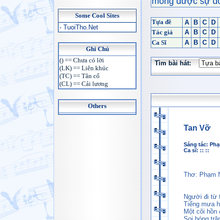
mong được sự đón
Some Cool Sites
Tựa đề
A
B
C
D
- TuoiTho.Net
Tác giả
A
B
C
D
Ca Sĩ
A
B
C
D
Ghi Chú
() == Chưa có lời
Tìm bài hát:
(LK) == Liên khúc
(TC) == Tân cổ
(CL) == Cải lương
Others
Tan Vỡ
Sáng tác:
Phạ
Ca sĩ: :: ::
Thơ: Phạm 
Người đi từ 
Tiếng mưa h
Một cõi hồn
Soi bóng tră