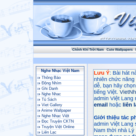
Chính Khí Trời Nam
Cute Wallpapers
Nghe Nhạc Việt Nam
Lưu Ý
: Bài hát 
Thông Báo
nhiên chức năng
Động Nhím
dễ, bạn hãy chọn 
Ghi Danh
tiếng Việt.
VietN
Nghe Nhac
admin Việt Lang 
Tủ Sách
email
hoặc
liên 
Viet Gallery
Anime Wallpaper
Nghe Nhạc Việt
Giới thiệu tác 
Đọc Truyện CKTN
admin Việt Lang 
Truyện Việt Online
Nam thời nhà Lý 
Liên Lạc