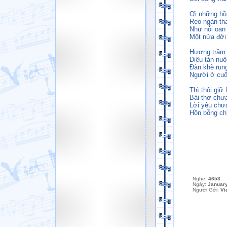
Ơi những hồ
Reo ngàn th
Như nỗi oan 
Một nửa đời
Hương trầm
Điêu tàn nu
Đàn khẽ run
Người ở cuố
Thì thôi giữ 
Bài thơ chưa
Lời yêu chưa
Hồn bỗng chì
Nghe:
4653
Ngày:
January
Người Gởi:
Vi