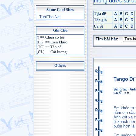
mong được sự đón
Some Cool Sites
Tựa đề
A
B
C
D
- TuoiTho.Net
Tác giả
A
B
C
D
Ca Sĩ
A
B
C
D
Ghi Chú
() == Chưa có lời
Tìm bài hát:
(LK) == Liên khúc
(TC) == Tân cổ
(CL) == Cải lương
Others
Tango Dĩ
Sáng tác:
Anh
Ca sĩ: :: ::
Em khóc tơ 
nằm ôm sầu
Anh xót xa c
ữ khách nơi
buồn hơn lá 
Em ngóng q