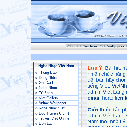
Chính Khí Trời Nam
Cute Wallpapers
Nghe Nhạc Việt Nam
Lưu Ý
: Bài hát 
Thông Báo
nhiên chức năng
Động Nhím
dễ, bạn hãy chọn 
Ghi Danh
tiếng Việt.
VietN
Nghe Nhac
admin Việt Lang 
Tủ Sách
email
hoặc
liên 
Viet Gallery
Anime Wallpaper
Nghe Nhạc Việt
Giới thiệu tác 
Đọc Truyện CKTN
admin Việt Lang 
Truyện Việt Online
Nam thời nhà Lý 
Liên Lạc