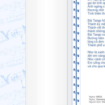
gọi ân tình 
Anh ngóng c
thương nhớ 
Tình thiên t
Bài Tango h
Thành kỷ ni
Thành vết th
thành những
Bài Tango xa
Ðường năm 
lòng cô đơn
Thành phố vắ
Như lá xanh
đời em vàn
Như cánh ch
Em sống cho
và cho qua k
Nghe:
6916
Ngày:
January
Người Gởi:
Vi