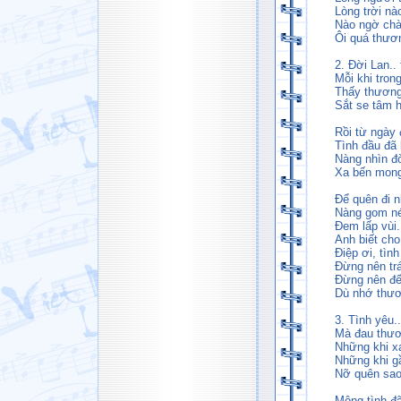
Lòng trời nà
Nào ngờ chà
Ôi quá thươ
2. Đời Lan..
Mỗi khi tron
Thấy thương
Sắt se tâm 
Rồi từ ngày 
Tình đầu đã 
Nàng nhìn đ
Xa bến mong
Để quên đi 
Nàng gom né
Đem lấp vùi
Anh biết ch
Điệp ơi, tình
Đừng nên tr
Đừng nên đế
Dù nhớ thươ
3. Tình yêu..
Mà đau thươ
Những khi x
Những khi gầ
Nỡ quên sao
Mộng tình đã