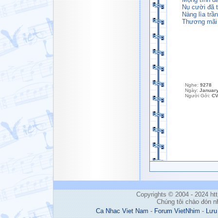
Nụ cười đã t
Nàng lìa trầ
Thương mãi 
Nghe:
9278
Ngày:
January
Người Gởi:
CV
Copyrights © 2004 - 2024 h
Chúng tôi chào đón n
Ca Nhac Viet Nam
-
Forum VietNhim
-
Lưu