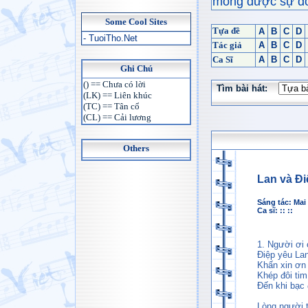
mong được sự đón
Some Cool Sites
Tựa đề
A
B
C
D
- TuoiTho.Net
Tác giả
A
B
C
D
Ca Sĩ
A
B
C
D
Ghi Chú
() == Chưa có lời
Tìm bài hát:
(LK) == Liên khúc
(TC) == Tân cổ
(CL) == Cải lương
Others
Lan và Đi
Sáng tác:
Mai
Ca sĩ:
:: ::
1. Người ơi
Điệp yêu Lan
Khấn xin ơn 
Khép đôi ti
Đến khi bạc 
Lòng người 