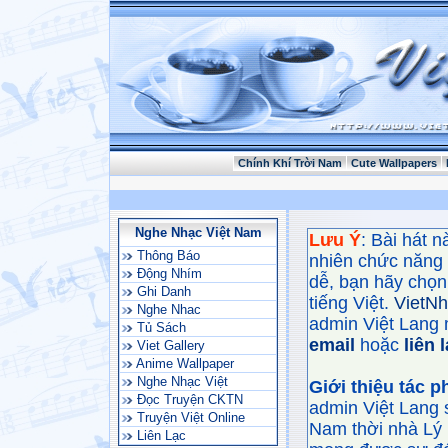
Chính Khí Trời Nam
Cute Wallpapers
Nghe Nhạc Việt Nam
Lưu Ý
: Bài hát 
Thông Báo
nhiên chức năng
Động Nhím
dễ, bạn hãy chọn 
Ghi Danh
tiếng Việt.
VietN
Nghe Nhac
admin Việt Lang 
Tủ Sách
email
hoặc
liên 
Viet Gallery
Anime Wallpaper
Nghe Nhạc Việt
Giới thiệu tác 
Đọc Truyện CKTN
admin Việt Lang 
Truyện Việt Online
Nam thời nhà Lý 
Liên Lạc