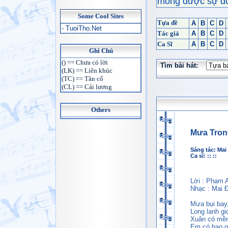
mong được sự đón
Some Cool Sites
Tựa đề
A
B
C
D
- TuoiTho.Net
Tác giả
A
B
C
D
Ca Sĩ
A
B
C
D
Ghi Chú
() == Chưa có lời
Tìm bài hát:
(LK) == Liên khúc
(TC) == Tân cổ
(CL) == Cải lương
Others
Mưa Tron
Sáng tác:
Mai
Ca sĩ: :: ::
Lời : Phạm 
Nhạc : Mai 
Mưa bụi bay,
Long lanh gi
Xuân có mềm
Em có hao g