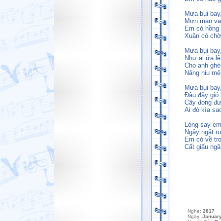
Mưa bụi bay,
Mơn man vạt
Em có hồng 
Xuân có chờ
Mưa bụi bay
Như ai ứa lệ
Cho anh ghé
Nâng niu mê
Mưa bụi ba
Đâu đây gió 
Cây đong đư
Ai đó kìa s
Lòng say em
Ngây ngất r
Em có về tr
Cất giấu ngă
Nghe:
2817
Ngày:
January