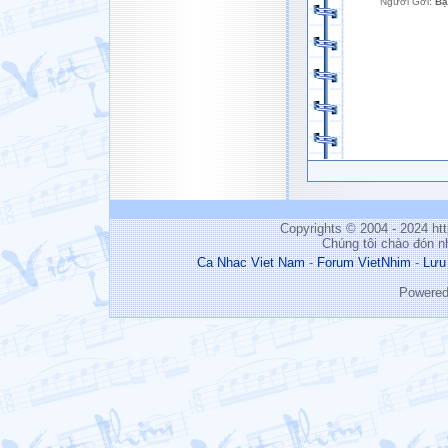
Người Gởi:
Bạ
Copyrights © 2004 - 2024 h
Chúng tôi chào đón n
Ca Nhac Viet Nam
-
Forum VietNhim
-
Lưu
Powere