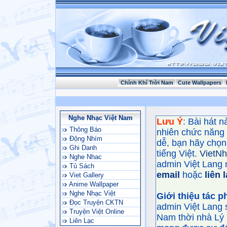
Chính Khí Trời Nam
Cute Wallpapers
Nghe Nhạc Việt Nam
Lưu Ý
: Bài hát 
Thông Báo
nhiên chức năng
Động Nhím
dễ, bạn hãy chọn 
Ghi Danh
tiếng Việt.
VietN
Nghe Nhac
admin Việt Lang 
Tủ Sách
email
hoặc
liên 
Viet Gallery
Anime Wallpaper
Nghe Nhạc Việt
Giới thiệu tác 
Đọc Truyện CKTN
admin Việt Lang 
Truyện Việt Online
Nam thời nhà Lý 
Liên Lạc