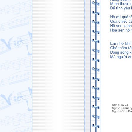
Mình thương
Để tình yêu
Hò ơi! quê t
Qua chiếc c
Hồ sen xanh
Hoa sen nở 
Em nhớ khi 
Ghé thăm tôi
Dòng sông x
Mà người đi
Nghe:
4703
Ngày:
January
Người Gởi:
Bạ