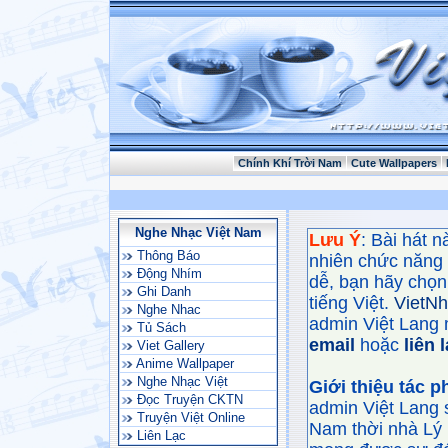
Chính Khí Trời Nam
Cute Wallpapers
Nghe Nhạc Việt Nam
Lưu Ý
: Bài hát 
Thông Báo
nhiên chức năng
Động Nhím
dễ, bạn hãy chọn 
Ghi Danh
tiếng Việt.
VietN
Nghe Nhac
admin Việt Lang 
Tủ Sách
email
hoặc
liên 
Viet Gallery
Anime Wallpaper
Nghe Nhạc Việt
Giới thiệu tác 
Đọc Truyện CKTN
admin Việt Lang 
Truyện Việt Online
Nam thời nhà Lý 
Liên Lạc