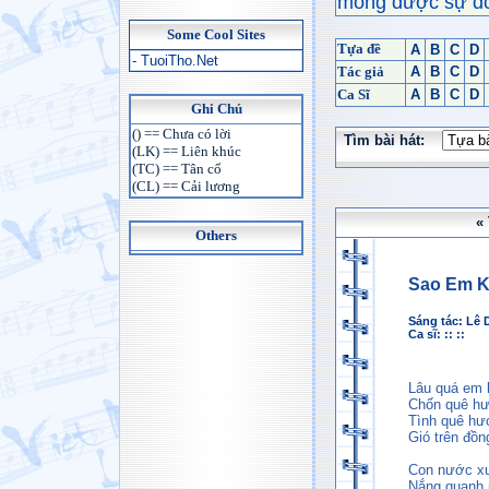
mong được sự đón
Some Cool Sites
Tựa đề
A
B
C
D
- TuoiTho.Net
Tác giả
A
B
C
D
Ca Sĩ
A
B
C
D
Ghi Chú
() == Chưa có lời
Tìm bài hát:
(LK) == Liên khúc
(TC) == Tân cổ
(CL) == Cải lương
«
Others
Sao Em 
Sáng tác:
Lê 
Ca sĩ: :: ::
Lâu quá em 
Chốn quê hươ
Tình quê hư
Gió trên đồ
Con nước xu
Nắng quanh 