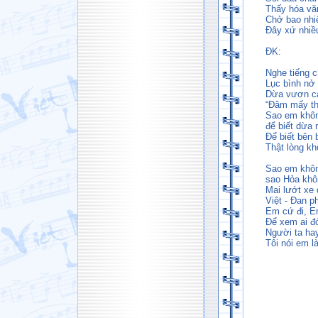
Thấy hóa văn
Chở bao nhi
Đây xứ nhiều
ĐK:
Nghe tiếng c
Lục bình nở 
Dừa vươn ca
“Đâm mấy thằ
Sao em khôn
để biết dừa 
Để biết bên 
Thật lòng k
Sao em khôn
sao Hỏa khôn
Mai lướt xe 
Việt - Đan ph
Em cứ đi, E
Để xem ai đó
Người ta hay
Tôi nói em là