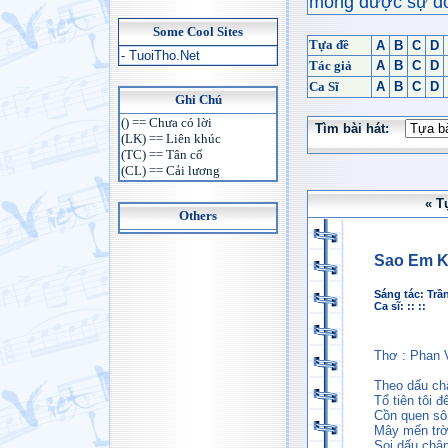
mong được sự đón
Some Cool Sites
Tựa đề
A
B
C
D
- TuoiTho.Net
Tác giả
A
B
C
D
Ca Sĩ
A
B
C
D
Ghi Chú
() == Chưa có lời
Tìm bài hát:
(LK) == Liên khúc
(TC) == Tân cổ
(CL) == Cải lương
« T
Others
Sao Em K
Sáng tác:
Trầ
Ca sĩ: :: ::
Thơ : Phan 
Theo dấu châ
Tổ tiên tôi đ
Cồn quen sô
Mây mến trờ
Soi dấu chân 