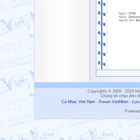
Nghe:
3792
Ngày:
January
Người Gởi:
Bạ
Copyrights © 2004 - 2024 h
Chúng tôi chào đón n
Ca Nhac Viet Nam
-
Forum VietNhim
-
Lưu
Powere