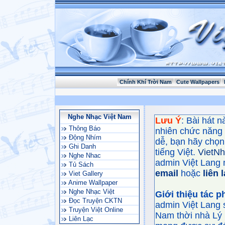
Chính Khí Trời Nam
Cute Wallpapers
Nghe Nhạc Việt Nam
Lưu Ý
: Bài hát 
Thông Báo
nhiên chức năng
Động Nhím
dễ, bạn hãy chọn 
Ghi Danh
tiếng Việt.
VietN
Nghe Nhac
admin Việt Lang 
Tủ Sách
email
hoặc
liên 
Viet Gallery
Anime Wallpaper
Nghe Nhạc Việt
Giới thiệu tác 
Đọc Truyện CKTN
admin Việt Lang 
Truyện Việt Online
Nam thời nhà Lý 
Liên Lạc