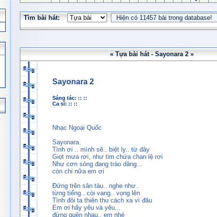
Tìm bài hát:
« Tựa bài hát - Sayonara 2 »
Sayonara 2
Sáng tác: :: ::
Ca sĩ: :: ::
Nhạc Ngoại Quốc
Sayonara.
Tình ơi .. mình sẽ.. biệt ly.. từ đây
Giọt mưa rơi, như tim chứa chan lệ rơi
Như cơn sóng đang trào dâng...
còn chi nữa em ơi
Đứng trên sân tàu.. nghe như..
từng tiếng.. còi vang.. vọng lên
Tình đôi ta thiên thu cách xa vì đâu
Em ơi hãy yêu và yêu...
đừng quên nhau.. em nhé