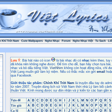
h Khí Trời Nam
Cute Wallpapers
Nghe Nhạc
Forum
Nghe Nhạc Việt
Tu Sach
Li
Lưu Ý
: Bài hát nào có icon
là bài nhạc đó có
nhạc
kèm theo, tuy 
đã khóa nên không nghe được. Để tìm cho dễ, bạn hãy chọn tựa bài, t
nhạc và bỏ dấu tiếng Việt.
VietNhim
không còn hoạt động nữa, chỉ đư
Việt Lang muốn giữ làm kỷ niệm. Nếu có thắc mắc xin gởi
email
hoặ
qua Facebook.
Giới thiệu tác phẩm:
Chính Khí Trời Nam
là truyện đầu tay do admi
từ năm 2007. Truyện dùng lịch sử Việt Nam thời nhà Lý làm bối cảnh
thuần Việt. Kính mong được sự đón nhận và ý kiến từ các bạn gần x
Tựa đề
A
B
C
D
Đ
E
G
H
I
J
K
L
M
N
O
P
Q
R
S
Tác giả
A
B
C
D
Đ
E
G
H
I
J
K
L
M
N
O
P
Q
R
S
Ca Sĩ
A
B
C
D
Đ
E
G
H
I
J
K
L
M
N
O
P
Q
R
S