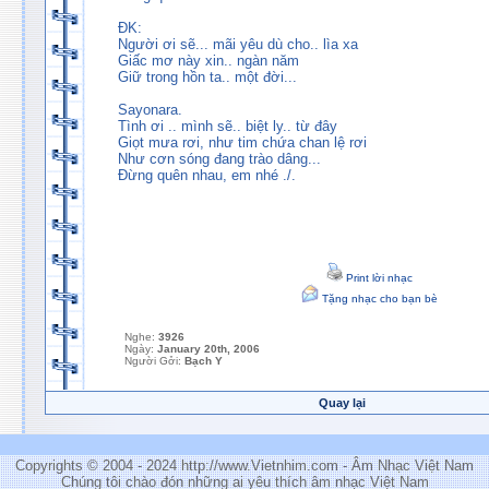
ĐK:
Người ơi sẽ... mãi yêu dù cho.. lìa xa
Giấc mơ này xin.. ngàn năm
Giữ trong hồn ta.. một đời...
Sayonara.
Tình ơi .. mình sẽ.. biệt ly.. từ đây
Giọt mưa rơi, như tim chứa chan lệ rơi
Như cơn sóng đang trào dâng...
Đừng quên nhau, em nhé ./.
Print lời nhạc
Tặng nhạc cho bạn bè
Nghe:
3926
Ngày:
January 20th, 2006
Người Gởi:
Bạch Y
Quay lại
Copyrights © 2004 - 2024 http://www.Vietnhim.com - Âm Nhạc Việt Nam
Chúng tôi chào đón những ai yêu thích âm nhạc Việt Nam