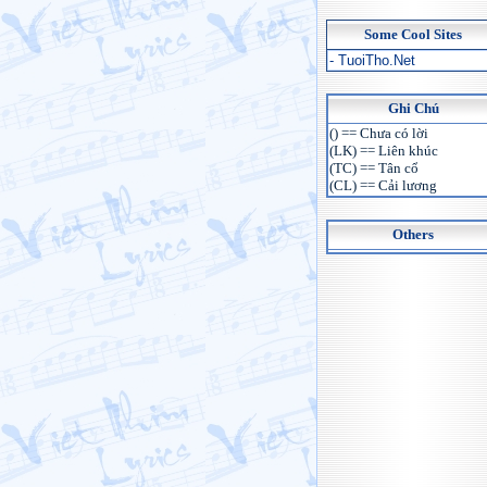
Some Cool Sites
- TuoiTho.Net
Ghi Chú
() == Chưa có lời
(LK) == Liên khúc
(TC) == Tân cổ
(CL) == Cải lương
Others