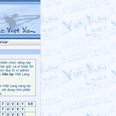
ên Lạc
nhiên chức năng này
ác giả, ca sĩ hoặc lời
ợc duy trì vì admin
c
liên lạc
Việt Lang
n Việt Lang sáng tác
, nội dung chín phần
a.
T
U
V
X
Y
0-9
T
U
V
X
Y
T
U
V
X
Y