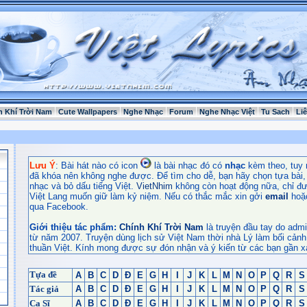
h Khí Trời Nam
Cute Wallpapers
Nghe Nhạc
Forum
Nghe Nhạc Việt
Tu Sach
Li
Lưu Ý
: Bài hát nào có icon
là bài nhạc đó có
nhạc
kèm theo, tuy 
đã khóa nên không nghe được. Để tìm cho dễ, bạn hãy chọn tựa bài, t
nhạc và bỏ dấu tiếng Việt.
VietNhim
không còn hoạt động nữa, chỉ đư
Việt Lang muốn giữ làm kỷ niệm. Nếu có thắc mắc xin gởi
email
hoặ
qua Facebook.
Giới thiệu tác phẩm:
Chính Khí Trời Nam
là truyện đầu tay do admi
từ năm 2007. Truyện dùng lịch sử Việt Nam thời nhà Lý làm bối cảnh
thuần Việt. Kính mong được sự đón nhận và ý kiến từ các bạn gần x
Tựa đề
A
B
C
D
Đ
E
G
H
I
J
K
L
M
N
O
P
Q
R
S
Tác giả
A
B
C
D
Đ
E
G
H
I
J
K
L
M
N
O
P
Q
R
S
Ca Sĩ
A
B
C
D
Đ
E
G
H
I
J
K
L
M
N
O
P
Q
R
S