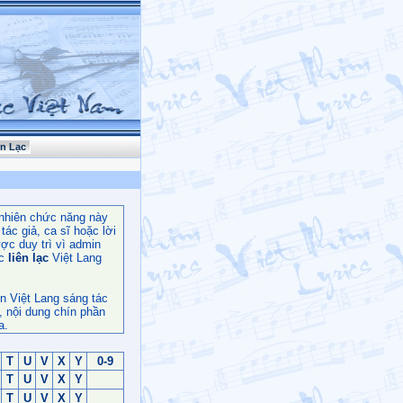
ên Lạc
nhiên chức năng này
ác giả, ca sĩ hoặc lời
ợc duy trì vì admin
c
liên lạc
Việt Lang
n Việt Lang sáng tác
, nội dung chín phần
a.
T
U
V
X
Y
0-9
T
U
V
X
Y
T
U
V
X
Y