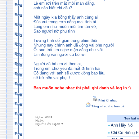
Lệ em rơi trên mắt môi mặn đắng,
anh nào biết chi đâu?
Một ngày kia bỗng thấy anh cùng ai
Đùa vui trong cơn nắng mai tình ái
Lòng em như muôn mũi tim tàn vỡ,
Sao người nỡ phụ tình
Tưởng tình dối gian trong phim thôi
Nhưng nay chính anh đã đóng vai phụ người
Ôi sao trái tim nghe mặn đắng như vôi
Em đóng vai người cũ bỏ rơi
Người đã bỏ em đi theo ai,
Trong em chữ yêu đã mất đi hình hài
Cô đang với anh sẽ được đóng bao lâu,
sẽ trở nên vai phụ ./.
Bạn muốn nghe nhạc thì phải ghi danh và log in :)
Print lời nhạc
Tặng nhạc cho bạn bè
Nghe:
4361
Tựa bài 
Ngày:
Người Gởi:
Bạch Y
»
Anh Hãy Nói
»
Chỉ Có Riêng 