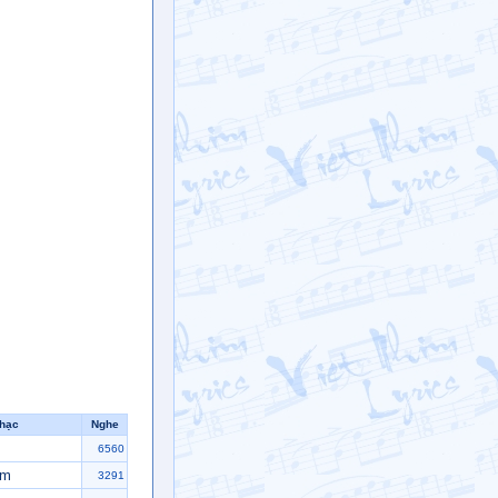
nhạc
Nghe
6560
Em
3291