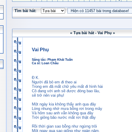
Tìm bài hát:
« Tựa bài hát - Vai Phụ »
Vai Phụ
Sáng tác:
Phạm Khải Tuấn
Ca sĩ:
Loan Châu
Đ K.
Người đã bỏ em đi theo ai
Trong em đã mất chữ yêu mất đi hình hài
Cô đang với anh sẽ được đóng bao lâu,
sẽ trở nên vai phụ!
Một ngày kia không thấy anh qua đây
Lòng nhung nhớ mưa bỗng rơi trong mây
Và hôm sau anh vẫn không qua đây
Trời giông bão nước mắt rơi thật đầy
Rồi thời gian sao bỗng như ngừng trôi
Một ngay qua sao giống như ngàn năm,