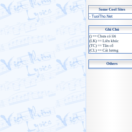
Some Cool Sites
- TuoiTho.Net
Ghi Chú
() == Chưa có lời
(LK) == Liên khúc
(TC) == Tân cổ
(CL) == Cải lương
Others