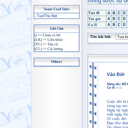
mong được sự đón
Some Cool Sites
Tựa đề
A
B
C
D
- TuoiTho.Net
Tác giả
A
B
C
D
Ca Sĩ
A
B
C
D
Ghi Chú
() == Chưa có lời
Tìm bài hát:
(LK) == Liên khúc
(TC) == Tân cổ
(CL) == Cải lương
Others
Vào Đời
Sáng tác:
Đỗ 
Ca sĩ: :: ::
Cuộc đời là 
vòng tay e
Ngày lại ngà
mắt ngây th
Ơi cuộc đời
Đẹp như đóa
Dịu dàng tựa