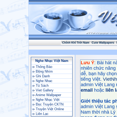
Chính Khí Trời Nam
Cute Wallpapers
Nghe Nhạc Việt Nam
Lưu Ý
: Bài hát 
Thông Báo
nhiên chức năng
Động Nhím
dễ, bạn hãy chọn 
Ghi Danh
tiếng Việt.
VietN
Nghe Nhac
admin Việt Lang 
Tủ Sách
email
hoặc
liên 
Viet Gallery
Anime Wallpaper
Nghe Nhạc Việt
Giới thiệu tác 
Đọc Truyện CKTN
admin Việt Lang 
Truyện Việt Online
Nam thời nhà Lý 
Liên Lạc