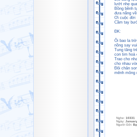
lướt nhẹ qu
Bồng bềnh t
đưa nắng về
Ơi cuộc đời
Cầm tay bướ
ĐK:
Ôi bao la tr
nồng say vu
Tung tăng t
con tim hoà 
Trao cho nh
cho nhau vò
Đôi chân so
mênh mông mộ
Nghe:
10331
Ngày:
January
Người Gởi:
Bạ