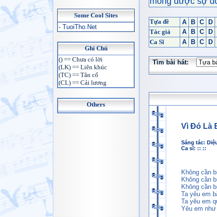
mong được sự đón
Some Cool Sites
Tựa đề
A
B
C
D
- TuoiTho.Net
Tác giả
A
B
C
D
Ca Sĩ
A
B
C
D
Ghi Chú
() == Chưa có lời
Tìm bài hát:
(LK) == Liên khúc
(TC) == Tân cổ
(CL) == Cải lương
Others
Vì Đó Là
Sáng tác:
Diệ
Ca sĩ: :: ::
Không cần bi
Không cần b
Không cần b
Ta yêu em b
Ta yêu em q
Yêu em như 