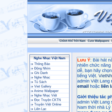
Chính Khí Trời Nam
Cute Wallpapers
Nghe Nhạc Việt Nam
Lưu Ý
: Bài hát 
Thông Báo
nhiên chức năng
Động Nhím
dễ, bạn hãy chọn 
Ghi Danh
tiếng Việt.
VietN
Nghe Nhac
admin Việt Lang 
Tủ Sách
email
hoặc
liên 
Viet Gallery
Anime Wallpaper
Nghe Nhạc Việt
Giới thiệu tác 
Đọc Truyện CKTN
admin Việt Lang 
Truyện Việt Online
Nam thời nhà Lý 
Liên Lạc