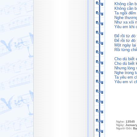
Không cần b
Không cần b
Ta ngồi đếm 
Nghe thương
Như xa xôi n
Yêu em khi c
Để rồi từ đó
Để rồi từ đ
Một ngày lại 
Rồi từng chi
Cho dù biết 
Cho dù biết 
Nhưng lòng 
Nghe trong t
Ta yêu em c
Yêu em vì chỉ
Nghe:
13545
Ngày:
January
Người Gởi:
Bạ