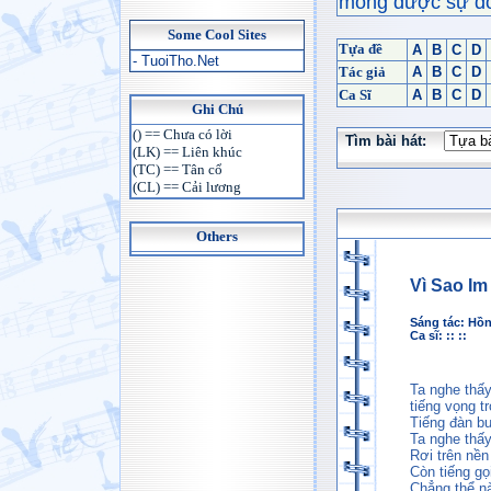
mong được sự đón
Some Cool Sites
Tựa đề
A
B
C
D
- TuoiTho.Net
Tác giả
A
B
C
D
Ca Sĩ
A
B
C
D
Ghi Chú
() == Chưa có lời
Tìm bài hát:
(LK) == Liên khúc
(TC) == Tân cổ
(CL) == Cải lương
Others
Vì Sao Im
Sáng tác:
Hồn
Ca sĩ: :: ::
Ta nghe thấ
tiếng vọng t
Tiếng đàn b
Ta nghe thấy
Rơi trên nền
Còn tiếng gọ
Chẳng thể nà