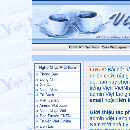
Chính Khí Trời Nam
Cute Wallpapers
Nghe Nhạc Việt Nam
Lưu Ý
: Bài hát 
Thông Báo
nhiên chức năng
Động Nhím
dễ, bạn hãy chọn 
Ghi Danh
tiếng Việt.
VietN
Nghe Nhac
admin Việt Lang 
Tủ Sách
email
hoặc
liên 
Viet Gallery
Anime Wallpaper
Nghe Nhạc Việt
Giới thiệu tác 
Đọc Truyện CKTN
admin Việt Lang 
Truyện Việt Online
Nam thời nhà Lý 
Liên Lạc