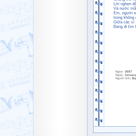
Lời nghẹn đắ
Và nước mắt
Em, người em
trong không 
Giữa các vì 
Đang đi tìm l
Nghe:
3687
Ngày:
January
Người Gởi:
Bạ