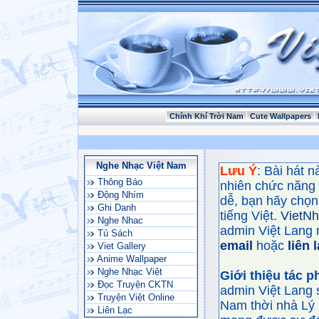
Chính Khí Trời Nam
Cute Wallpapers
Nghe Nhạc Việt Nam
Lưu Ý
: Bài hát 
Thông Báo
nhiên chức năng
Động Nhím
dễ, bạn hãy chọn 
Ghi Danh
tiếng Việt.
VietN
Nghe Nhac
admin Việt Lang 
Tủ Sách
email
hoặc
liên 
Viet Gallery
Anime Wallpaper
Nghe Nhạc Việt
Giới thiệu tác 
Đọc Truyện CKTN
admin Việt Lang 
Truyện Việt Online
Nam thời nhà Lý 
Liên Lạc