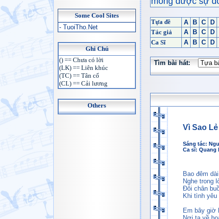
mong được sự đón
Some Cool Sites
Tựa đề
A
B
C
D
- TuoiTho.Net
Tác giả
A
B
C
D
Ca Sĩ
A
B
C
D
Ghi Chú
() == Chưa có lời
Tìm bài hát:
(LK) == Liên khúc
(TC) == Tân cổ
(CL) == Cải lương
Others
Vì Sao Lẻ
Sáng tác:
Ngu
Ca sĩ:
Quang 
Bao đêm dài 
Nghe trong l
Đôi chân buồ
Khi tình yêu
Em bây giờ l
Nơi ta về ho