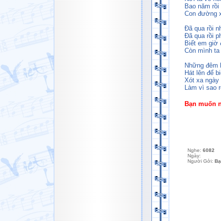
Bao năm rồi 
Con đường x
Đã qua rồi n
Đã qua rồi p
Biết em giờ 
Còn mình ta
Những đêm lặ
Hát lên để b
Xót xa ngày 
Làm vì sao rơ
Bạn muốn ng
Nghe:
6082
Ngày:
Người Gởi:
Bạ