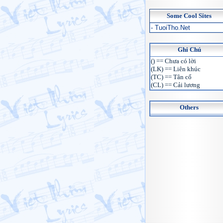
Some Cool Sites
- TuoiTho.Net
Ghi Chú
() == Chưa có lời
(LK) == Liên khúc
(TC) == Tân cổ
(CL) == Cải lương
Others