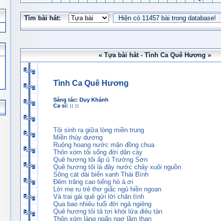
Tìm bài hát:
« Tựa bài hát - Tình Ca Quê Hương »
Tình Ca Quê Hương
Sáng tác:
Duy Khánh
Ca sĩ: :: ::
Tôi sinh ra giữa lòng miền trung
Miền thùy dương
Ruộng hoang nước mặn đồng chua
Thôn xóm tôi sống đời dân cày
Quê hương tôi ấp ủ Trường Sơn
Quê hương tôi là đây nước chảy xuôi nguồn
Sông cát dài biển xanh Thái Bình
Ðêm trăng cao tiếng hò à ơi
Lời mẹ ru trẻ thơ giấc ngủ hiền ngoan
Và trai gái quê gửi lời chân tình
Qua bao nhiêu tuổi đời ngả ngiêng
Quê hương tôi tả tơi khói lửa điêu tàn
Thôn xóm làng ngẩn ngơ lầm than