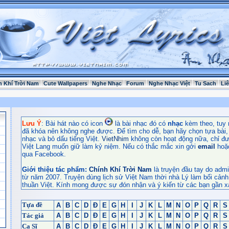
h Khí Trời Nam
Cute Wallpapers
Nghe Nhạc
Forum
Nghe Nhạc Việt
Tu Sach
Li
Lưu Ý
: Bài hát nào có icon
là bài nhạc đó có
nhạc
kèm theo, tuy 
đã khóa nên không nghe được. Để tìm cho dễ, bạn hãy chọn tựa bài, t
nhạc và bỏ dấu tiếng Việt.
VietNhim
không còn hoạt động nữa, chỉ đư
Việt Lang muốn giữ làm kỷ niệm. Nếu có thắc mắc xin gởi
email
hoặ
qua Facebook.
Giới thiệu tác phẩm:
Chính Khí Trời Nam
là truyện đầu tay do admi
từ năm 2007. Truyện dùng lịch sử Việt Nam thời nhà Lý làm bối cảnh
thuần Việt. Kính mong được sự đón nhận và ý kiến từ các bạn gần x
Tựa đề
A
B
C
D
Đ
E
G
H
I
J
K
L
M
N
O
P
Q
R
S
Tác giả
A
B
C
D
Đ
E
G
H
I
J
K
L
M
N
O
P
Q
R
S
Ca Sĩ
A
B
C
D
Đ
E
G
H
I
J
K
L
M
N
O
P
Q
R
S