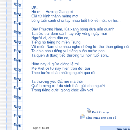
ÐK:
Hò ơi… Hương Giang ơi…
Giã từ kinh thành mộng mơ
Lòng tuổi xanh chia tay nhau biết trở về mô.. ơi hò…
Ðây Phương Nam, lúa xanh bóng dừa uốn quanh
Ta sức trai đem cánh tay vẫy vùng ngày mai
Người đi, đem dân ca,
Tiếng hò tiếng hò miền Trung,
Về miền Nam cho nhau nghe những lời thở than giống nòi
Ta chia nhau tiếng vui tiếng buồn nước non
Ta quên đi (bao) tiếc thương tủi hờn tuổi son…
Hôm nay đi giữa giòng lệ rơi
Mẹ Việt ơi từ nay hiến trọn đời trai
Theo bước chân những người qua rồi
Ta thương yêu đất mẹ mà thôi
Quê hương ơi ! dù sinh thác gửi cho người
Trong tiếng cười giọng khóc đầy vơi
Print lời nhạc
Tặng nhạc cho bạn bè
Nghe:
5819
Tựa bài 