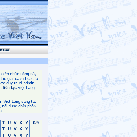
ên Lạc
nhiên chức năng này
ác giả, ca sĩ hoặc lời
ợc duy trì vì admin
c
liên lạc
Việt Lang
n Việt Lang sáng tác
, nội dung chín phần
a.
T
U
V
X
Y
0-9
T
U
V
X
Y
T
U
V
X
Y