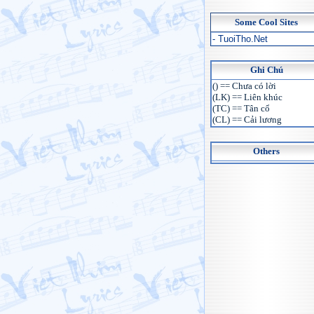
Some Cool Sites
- TuoiTho.Net
Ghi Chú
() == Chưa có lời
(LK) == Liên khúc
(TC) == Tân cổ
(CL) == Cải lương
Others