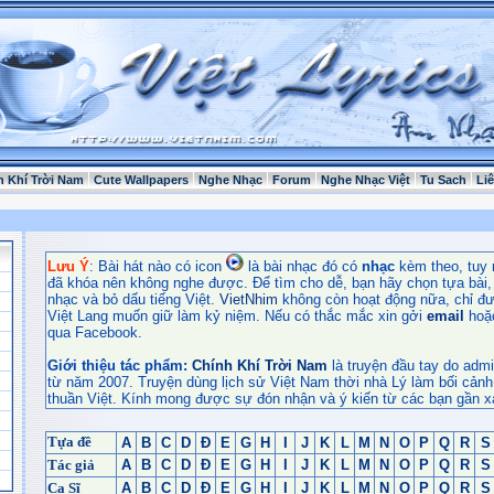
h Khí Trời Nam
Cute Wallpapers
Nghe Nhạc
Forum
Nghe Nhạc Việt
Tu Sach
Li
Lưu Ý
: Bài hát nào có icon
là bài nhạc đó có
nhạc
kèm theo, tuy 
đã khóa nên không nghe được. Để tìm cho dễ, bạn hãy chọn tựa bài, t
nhạc và bỏ dấu tiếng Việt.
VietNhim
không còn hoạt động nữa, chỉ đư
Việt Lang muốn giữ làm kỷ niệm. Nếu có thắc mắc xin gởi
email
hoặ
qua Facebook.
Giới thiệu tác phẩm:
Chính Khí Trời Nam
là truyện đầu tay do admi
từ năm 2007. Truyện dùng lịch sử Việt Nam thời nhà Lý làm bối cảnh
thuần Việt. Kính mong được sự đón nhận và ý kiến từ các bạn gần x
Tựa đề
A
B
C
D
Đ
E
G
H
I
J
K
L
M
N
O
P
Q
R
S
Tác giả
A
B
C
D
Đ
E
G
H
I
J
K
L
M
N
O
P
Q
R
S
Ca Sĩ
A
B
C
D
Đ
E
G
H
I
J
K
L
M
N
O
P
Q
R
S