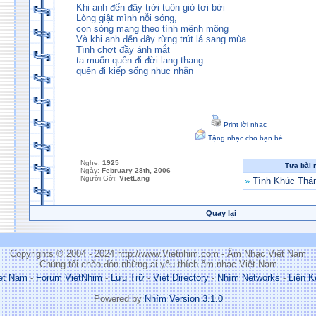
Khi anh đến đây trời tuôn gió tơi bời
Lòng giật mình nỗi sóng,
con sóng mang theo tình mênh mông
Và khi anh đến đây rừng trút lá sang mùa
Tình chợt đầy ánh mắt
ta muốn quên đi đời lang thang
quên đi kiếp sống nhục nhằn
Print lời nhạc
Tặng nhạc cho bạn bè
Nghe:
1925
Tựa bài 
Ngày:
February 28th, 2006
Người Gởi:
VietLang
»
Tình Khúc Thá
Quay lại
Copyrights © 2004 - 2024 http://www.Vietnhim.com - Âm Nhạc Việt Nam
Chúng tôi chào đón những ai yêu thích âm nhạc Việt Nam
et Nam
-
Forum VietNhim
-
Lưu Trữ
-
Viet Directory
-
Nhím Networks
-
Liên K
Powered by
Nhím Version 3.1.0