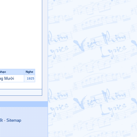
nhạc
Nghe
ng Mười
1925
ết
-
Sitemap