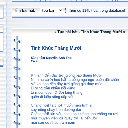
Tìm bài hát:
« Tựa bài hát - Tình Khúc Tháng Mười »
Tình Khúc Tháng Mười
Sáng tác:
Nguyễn Anh Thơ
Ca sĩ: :: ::
Khi anh đến đây trời giông bão tháng Mười
Nhìn nụ cười héo hắt ta bỗng ngu ngơ buồn đôi chân
Và khi anh đến đây trời giông gió thay mùa
Đường trần nhiều nỗi đắng ...
ta muốn quên đi đời lang thang
quên đi kiếp sống dập vùi
Chàng hỡi! ta chợt muốn men tình ái
say nồng cháy trên đường dài
Chàng hỡi! xin yêu nhau như trăng sao chẳng xa rời
như thuyền viễn xứ quay trở lại bến đời
mai sau có nhau trăm năm