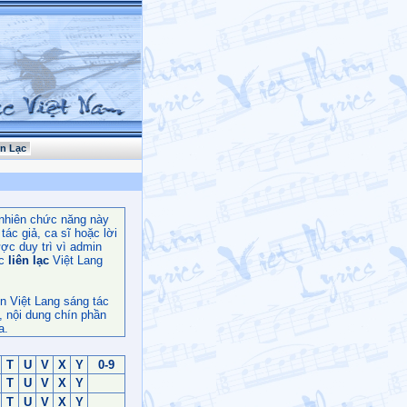
ên Lạc
nhiên chức năng này
ác giả, ca sĩ hoặc lời
ợc duy trì vì admin
c
liên lạc
Việt Lang
n Việt Lang sáng tác
, nội dung chín phần
a.
T
U
V
X
Y
0-9
T
U
V
X
Y
T
U
V
X
Y