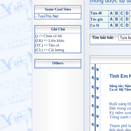
mong được sự đón
Some Cool Sites
Tựa đề
A
B
C
D
- TuoiTho.Net
Tác giả
A
B
C
D
Ca Sĩ
A
B
C
D
Ghi Chú
() == Chưa có lời
Tìm bài hát:
(LK) == Liên khúc
(TC) == Tân cổ
(CL) == Cải lương
Others
Tình Em 
Sáng tác:
Hàn
Ca sĩ:
Mỹ Tâm
Buổi sáng hô
Đến trong c
Kỷ niệm xưa
Trông xanh
Thành phố h
Mãi lênh đê