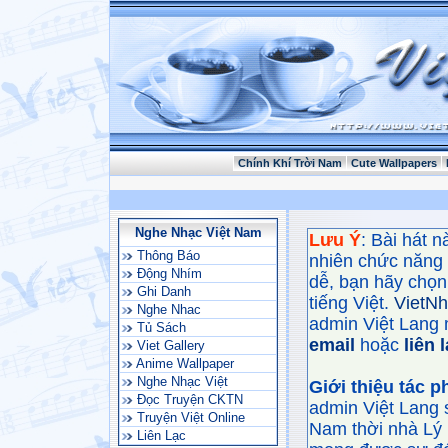
Chính Khí Trời Nam
Cute Wallpapers
Nghe Nhạc Việt Nam
Lưu Ý
: Bài hát 
Thông Báo
nhiên chức năng
Động Nhím
dễ, bạn hãy chọn 
Ghi Danh
tiếng Việt.
VietN
Nghe Nhac
admin Việt Lang 
Tủ Sách
email
hoặc
liên 
Viet Gallery
Anime Wallpaper
Nghe Nhạc Việt
Giới thiệu tác 
Đọc Truyện CKTN
admin Việt Lang 
Truyện Việt Online
Nam thời nhà Lý 
Liên Lạc