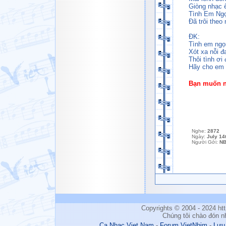
Giòng nhạc ê
Tình Em Ngọ
Đã trôi the
ĐK:
Tình em ngọ
Xót xa nỗi đ
Thôi tình ơi
Hãy cho em 
Bạn muốn ng
Nghe:
2872
Ngày:
July 14
Người Gởi:
N
Copyrights © 2004 - 2024 h
Chúng tôi chào đón n
Ca Nhac Viet Nam
-
Forum VietNhim
-
Lưu