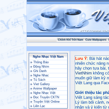
Chính Khí Trời Nam
Cute Wallpapers
Nghe Nhạc Việt Nam
Lưu Ý
: Bài hát nà
Thông Báo
nhiên chức năng n
Động Nhím
hãy chọn tựa bài, t
Ghi Danh
VietNhim
không còn
Nghe Nhac
muốn giữ làm kỷ n
Tủ Sách
Việt Lang qua Fac
Viet Gallery
Anime Wallpaper
Giới thiệu tác p
Nghe Nhạc Việt
Việt Lang sáng tá
Đọc Truyện CKTN
Truyện Việt Online
Lý làm bối cảnh, 
Liên Lạc
nhận và ý kiến từ 