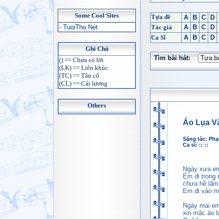
Some Cool Sites
Tựa đề
A
B
C
D
- TuoiTho.Net
Tác giả
A
B
C
D
Ca Sĩ
A
B
C
D
Ghi Chú
Tìm bài hát:
() == Chưa có lời
(LK) == Liên khúc
(TC) == Tân cổ
(CL) == Cải lương
Others
Áo Lụa V
Sáng tác:
Phạ
Ca sĩ: :: ::
Ngày xưa em
Em đi trong 
chưa hề lấm
Em đi vào 
Ngày mai em
xin mặc áo 