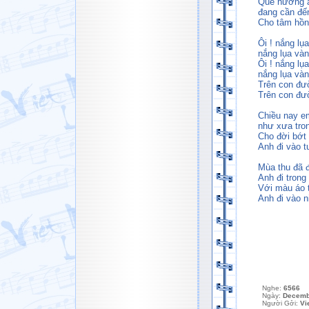
Quê hương a
đang cần đến
Cho tâm hồn
Ôi ! nắng lụ
nắng lụa và
Ôi ! nắng lụ
nắng lụa vàn
Trên con đư
Trên con đườ
Chiều nay e
như xưa tron
Cho đời bớt 
Anh đi vào t
Mùa thu đã đ
Anh đi trong
Với màu áo t
Anh đi vào n
Nghe:
6566
Ngày:
Decemb
Người Gởi:
Vi