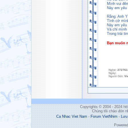
Mình vui đê
Này em yêu 
Rằng: Anh Y
Tình cờ mình
Này em yêu ơ
Và chỉ mình 
Trong trái ti
Bạn muốn ng
Nghe:
272761
Ngày:
Người Gởi:
Vi
Copyrights © 2004 - 2024 h
Chúng tôi chào đón n
Ca Nhac Viet Nam
-
Forum VietNhim
-
Lưu
Powere