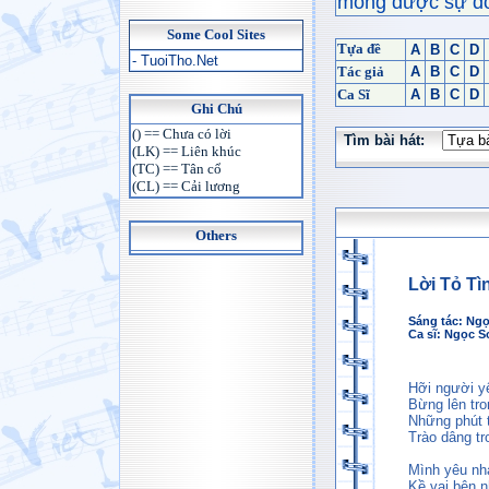
mong được sự đón
Some Cool Sites
Tựa đề
A
B
C
D
- TuoiTho.Net
Tác giả
A
B
C
D
Ca Sĩ
A
B
C
D
Ghi Chú
() == Chưa có lời
Tìm bài hát:
(LK) == Liên khúc
(TC) == Tân cổ
(CL) == Cải lương
Others
Lời Tỏ T
Sáng tác:
Ngọc
Ca sĩ:
Ngọc S
Hỡi người y
Bừng lên tro
Những phút t
Trào dâng t
Mình yêu nh
Kề vai bên 