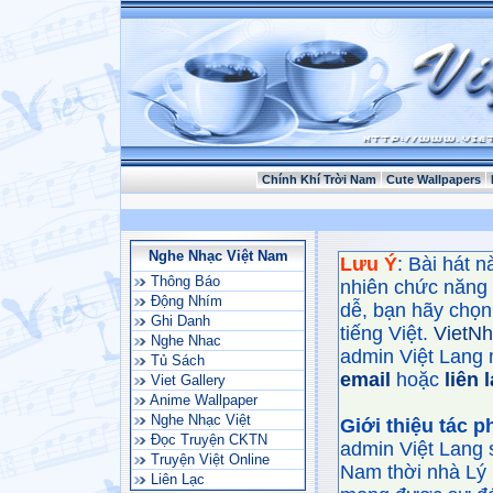
Chính Khí Trời Nam
Cute Wallpapers
Nghe Nhạc Việt Nam
Lưu Ý
: Bài hát 
Thông Báo
nhiên chức năng
Động Nhím
dễ, bạn hãy chọn 
Ghi Danh
tiếng Việt.
VietN
Nghe Nhac
admin Việt Lang 
Tủ Sách
email
hoặc
liên 
Viet Gallery
Anime Wallpaper
Nghe Nhạc Việt
Giới thiệu tác 
Đọc Truyện CKTN
admin Việt Lang 
Truyện Việt Online
Nam thời nhà Lý 
Liên Lạc