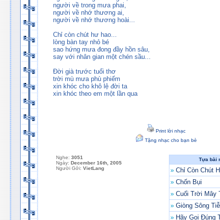
người về trong mưa phai,
người về nhớ thương ai,
người về nhớ thương hoài...
Chỉ còn chút hư hao...
lòng bàn tay nhỏ bé
sao hứng mưa đong đầy hồn sâu,
say với nhân gian một chén sầu...
Đời già trước tuổi thơ
trời mù mưa phù phiếm
xin khóc cho khô lệ đời ta
xin khóc theo em một lần qua
Print lời nhạc
Tặng nhạc cho bạn bè
Nghe:
3051
Tựa bài 
Ngày:
December 16th, 2005
Người Gởi:
VietLang
»
Chỉ Còn Chút 
»
Chốn Bụi
»
Cuối Trời Mây 
»
Giòng Sông Ti
»
Hãy Gọi Đúng 