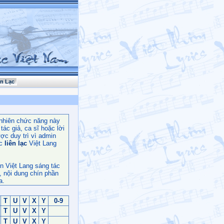
ên Lạc
nhiên chức năng này
ác giả, ca sĩ hoặc lời
ợc duy trì vì admin
c
liên lạc
Việt Lang
n Việt Lang sáng tác
, nội dung chín phần
a.
T
U
V
X
Y
0-9
T
U
V
X
Y
T
U
V
X
Y