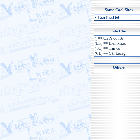
Some Cool Sites
- TuoiTho.Net
Ghi Chú
() == Chưa có lời
(LK) == Liên khúc
(TC) == Tân cổ
(CL) == Cải lương
Others