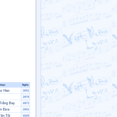
nhạc
Nghe
Hư Hao
3051
2876
Trắng Bay
4971
ễn Đưa
2841
Tên Tôi
4045