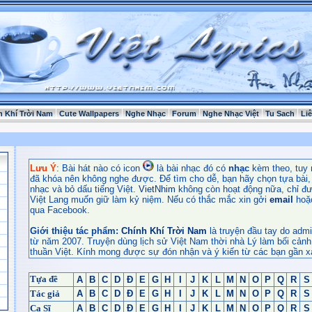
h Khí Trời Nam
Cute Wallpapers
Nghe Nhạc
Forum
Nghe Nhạc Việt
Tu Sach
Li
Lưu Ý
: Bài hát nào có icon
là bài nhạc đó có
nhạc
kèm theo, tuy 
đã khóa nên không nghe được. Để tìm cho dễ, bạn hãy chọn tựa bài, t
nhạc và bỏ dấu tiếng Việt.
VietNhim
không còn hoạt động nữa, chỉ đư
Việt Lang muốn giữ làm kỷ niệm. Nếu có thắc mắc xin gởi
email
hoặ
qua Facebook.
Giới thiệu tác phẩm:
Chính Khí Trời Nam
là truyện đầu tay do admi
từ năm 2007. Truyện dùng lịch sử Việt Nam thời nhà Lý làm bối cảnh
thuần Việt. Kính mong được sự đón nhận và ý kiến từ các bạn gần x
Tựa đề
A
B
C
D
Đ
E
G
H
I
J
K
L
M
N
O
P
Q
R
S
Tác giả
A
B
C
D
Đ
E
G
H
I
J
K
L
M
N
O
P
Q
R
S
Ca Sĩ
A
B
C
D
Đ
E
G
H
I
J
K
L
M
N
O
P
Q
R
S