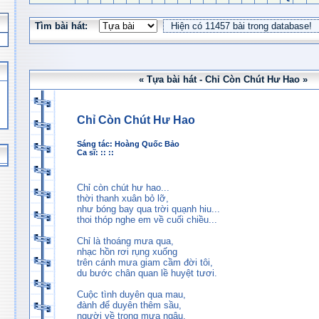
Tìm bài hát:
« Tựa bài hát - Chỉ Còn Chút Hư Hao »
Chỉ Còn Chút Hư Hao
Sáng tác:
Hoàng Quốc Bảo
Ca sĩ: :: ::
Chỉ còn chút hư hao...
thời thanh xuân bỏ lỡ,
như bóng bay qua trời quạnh hiu...
thoi thóp nghe em về cuối chiều...
Chỉ là thoáng mưa qua,
nhạc hồn rơi rụng xuống
trên cánh mưa giam cầm đời tôi,
du bước chân quan lề huyệt tươi.
Cuộc tình duyên qua mau,
đành để duyên thêm sầu,
người về trong mưa ngâu,