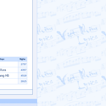
nhạc
Nghe
2757
 Xưa
4357
ang Hồ
4519
2915