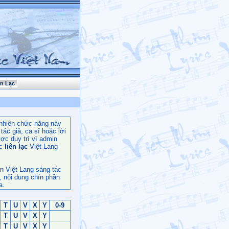
ên Lạc
nhiên chức năng này
ác giả, ca sĩ hoặc lời
ợc duy trì vì admin
c
liên lạc
Việt Lang
n Việt Lang sáng tác
, nội dung chín phần
a.
T
U
V
X
Y
0-9
T
U
V
X
Y
T
U
V
X
Y