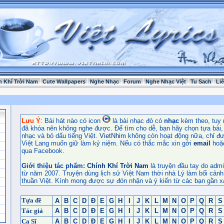
h Khí Trời Nam
Cute Wallpapers
Nghe Nhạc
Forum
Nghe Nhạc Việt
Tu Sach
Li
Lưu Ý
: Bài hát nào có icon
là bài nhạc đó có
nhạc
kèm theo, tuy 
đã khóa nên không nghe được. Để tìm cho dễ, bạn hãy chọn tựa bài, t
nhạc và bỏ dấu tiếng Việt.
VietNhim
không còn hoạt động nữa, chỉ đư
Việt Lang muốn giữ làm kỷ niệm. Nếu có thắc mắc xin gởi
email
hoặ
qua Facebook.
Giới thiệu tác phẩm:
Chính Khí Trời Nam
là truyện đầu tay do admi
từ năm 2007. Truyện dùng lịch sử Việt Nam thời nhà Lý làm bối cảnh
thuần Việt. Kính mong được sự đón nhận và ý kiến từ các bạn gần x
Tựa đề
A
B
C
D
Đ
E
G
H
I
J
K
L
M
N
O
P
Q
R
S
Tác giả
A
B
C
D
Đ
E
G
H
I
J
K
L
M
N
O
P
Q
R
S
Ca Sĩ
A
B
C
D
Đ
E
G
H
I
J
K
L
M
N
O
P
Q
R
S