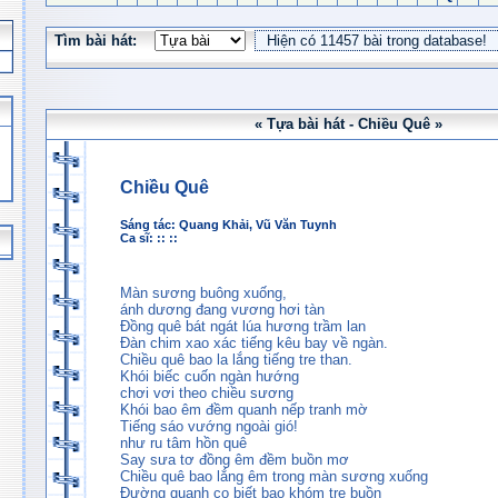
Tìm bài hát:
« Tựa bài hát - Chiều Quê »
Chiều Quê
Sáng tác:
Quang Khải
,
Vũ Văn Tuynh
Ca sĩ: :: ::
Màn sương buông xuống,
ánh dương đang vương hơi tàn
Đồng quê bát ngát lúa hương trầm lan
Đàn chim xao xác tiếng kêu bay về ngàn.
Chiều quê bao la lắng tiếng tre than.
Khói biếc cuốn ngàn hướng
chơi vơi theo chiều sương
Khói bao êm đềm quanh nếp tranh mờ
Tiếng sáo vướng ngoài gió!
như ru tâm hồn quê
Say sưa tơ đồng êm đềm buồn mơ
Chiều quê bao lắng êm trong màn sương xuống
Đường quanh co biết bao khóm tre buồn