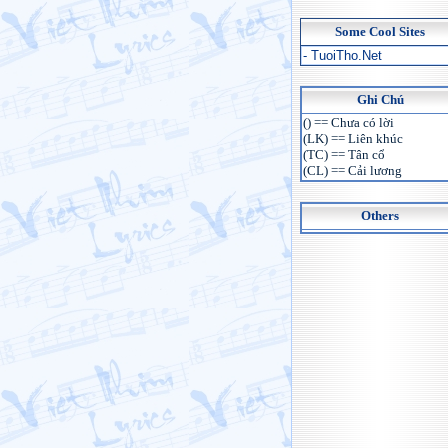
Some Cool Sites
- TuoiTho.Net
Ghi Chú
() == Chưa có lời
(LK) == Liên khúc
(TC) == Tân cổ
(CL) == Cải lương
Others