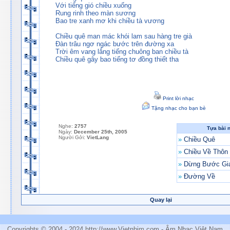
Với tiếng gió chiều xuống
Rung rinh theo màn sương
Bao tre xanh mơ khi chiều tà vương
Chiều quê man mác khói lam sau hàng tre già
Đàn trâu ngơ ngác bước trên đường xa
Trời êm vang lắng tiếng chuông ban chiều tà
Chiều quê gây bao tiếng tơ đồng thiết tha
Print lời nhạc
Tặng nhạc cho bạn bè
Nghe:
2757
Tựa bài 
Ngày:
December 25th, 2005
Người Gởi:
VietLang
»
Chiều Quê
»
Chiều Về Thôn
»
Dừng Bước Gi
»
Đường Về
Quay lại
Copyrights © 2004 - 2024 http://www.Vietnhim.com - Âm Nhạc Việt Nam