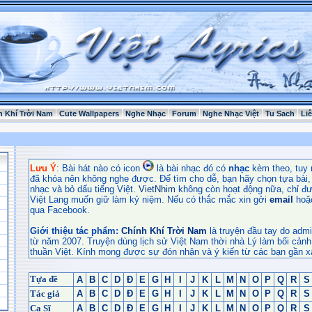
h Khí Trời Nam
Cute Wallpapers
Nghe Nhạc
Forum
Nghe Nhạc Việt
Tu Sach
Li
Lưu Ý
: Bài hát nào có icon
là bài nhạc đó có
nhạc
kèm theo, tuy 
đã khóa nên không nghe được. Để tìm cho dễ, bạn hãy chọn tựa bài, t
nhạc và bỏ dấu tiếng Việt.
VietNhim
không còn hoạt động nữa, chỉ đư
Việt Lang muốn giữ làm kỷ niệm. Nếu có thắc mắc xin gởi
email
hoặ
qua Facebook.
Giới thiệu tác phẩm:
Chính Khí Trời Nam
là truyện đầu tay do admi
từ năm 2007. Truyện dùng lịch sử Việt Nam thời nhà Lý làm bối cảnh
thuần Việt. Kính mong được sự đón nhận và ý kiến từ các bạn gần x
Tựa đề
A
B
C
D
Đ
E
G
H
I
J
K
L
M
N
O
P
Q
R
S
Tác giả
A
B
C
D
Đ
E
G
H
I
J
K
L
M
N
O
P
Q
R
S
Ca Sĩ
A
B
C
D
Đ
E
G
H
I
J
K
L
M
N
O
P
Q
R
S