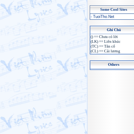
Some Cool Sites
- TuoiTho.Net
Ghi Chú
() == Chưa có lời
(LK) == Liên khúc
(TC) == Tân cổ
(CL) == Cải lương
Others