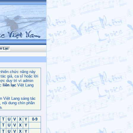
ên Lạc
nhiên chức năng này
ác giả, ca sĩ hoặc lời
ợc duy trì vì admin
c
liên lạc
Việt Lang
n Việt Lang sáng tác
, nội dung chín phần
a.
T
U
V
X
Y
0-9
T
U
V
X
Y
T
U
V
X
Y