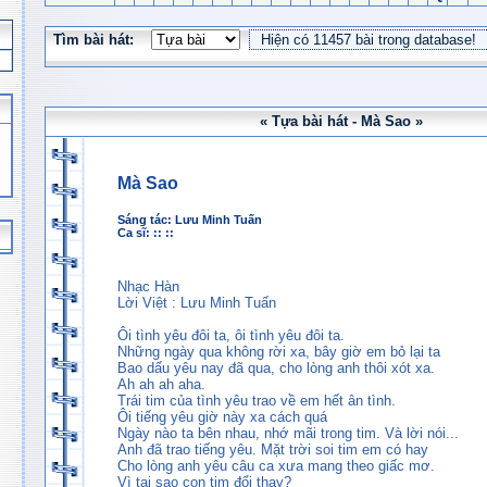
Tìm bài hát:
« Tựa bài hát - Mà Sao »
Mà Sao
Sáng tác:
Lưu Minh Tuấn
Ca sĩ: :: ::
Nhạc Hàn
Lời Việt : Lưu Minh Tuấn
Ôi tình yêu đôi ta, ôi tình yêu đôi ta.
Những ngày qua không rời xa, bây giờ em bỏ lại ta
Bao dấu yêu nay đã qua, cho lòng anh thôi xót xa.
Ah ah ah aha.
Trái tim của tình yêu trao về em hết ân tình.
Ôi tiếng yêu giờ này xa cách quá
Ngày nào ta bên nhau, nhớ mãi trong tim. Và lời nói...
Anh đã trao tiếng yêu. Mặt trời soi tim em có hay
Cho lòng anh yêu câu ca xưa mang theo giấc mơ.
Vì tại sao con tim đổi thay?