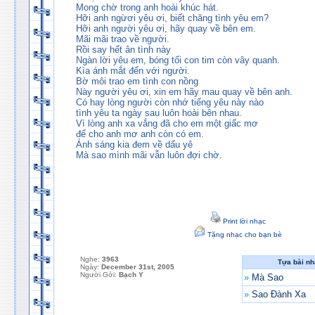
Mong chờ trong anh hoài khúc hát.
Hỡi anh ngừơi yêu ơi, biết chăng tình yêu em?
Hỡi anh người yêu ơi, hãy quay về bên em.
Mãi mãi trao về người.
Rồi say hết ân tình này
Ngàn lời yêu em, bóng tối con tim còn vây quanh.
Kìa ánh mắt đến với người.
Bờ môi trao em tình con nồng
Này người yêu ơi, xin em hãy mau quay về bên anh.
Có hay lòng người còn nhớ tiếng yêu này nào
tình yêu ta ngày sau luôn hoài bên nhau.
Vì lòng anh xa vắng đã cho em một giấc mơ
để cho anh mơ anh còn có em.
Ánh sáng kia đem về dấu yê
Mà sao mình mãi vẫn luôn đợi chờ.
Print lời nhạc
Tặng nhạc cho bạn bè
Nghe:
3963
Tựa bài n
Ngày:
December 31st, 2005
Người Gởi:
Bạch Y
»
Mà Sao
»
Sao Đành Xa