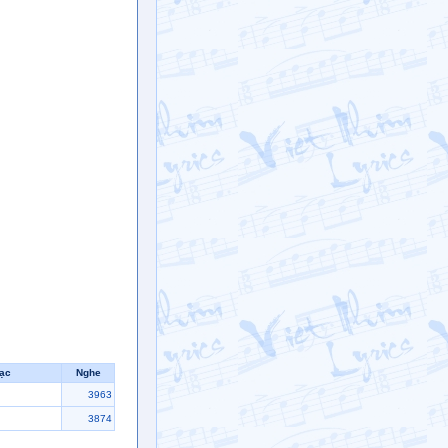
hạc
Nghe
3963
3874